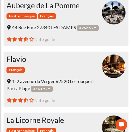
Auberge de La Pomme
Gastronomique
Français
44 Rue Eure 27340 LES DAMPS
à 262.5 km
Note guide
Flavio
Français
1-2 avenue du Verger 62520 Le Touquet-
Paris-Plage
à 163.9 km
Note guide
La Licorne Royale
Gastronomique
Français