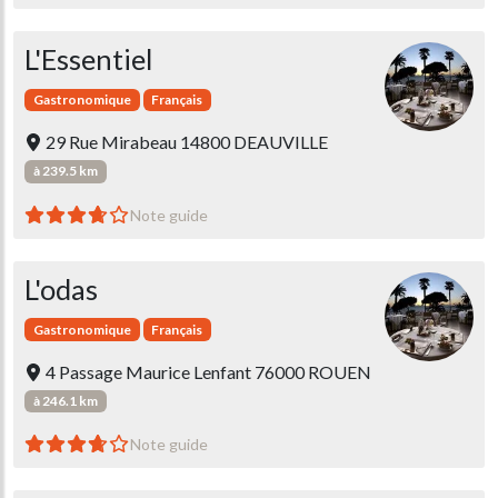
L'Essentiel
Gastronomique
Français
29 Rue Mirabeau 14800 DEAUVILLE
à 239.5 km
Note guide
L'odas
Gastronomique
Français
4 Passage Maurice Lenfant 76000 ROUEN
à 246.1 km
Note guide