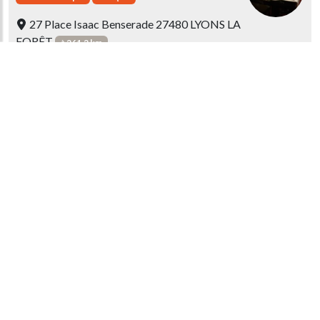
27 Place Isaac Benserade 27480 LYONS LA
FORÊT
à 261.2 km
Le Restaurant Étoilé de l'hôtel La Licorne
Note guide
Le Musigny
Français
90 Avenue Liège 59300 VALENCIENNES
à 287.4 km
Note guide
Les Toquées
Français