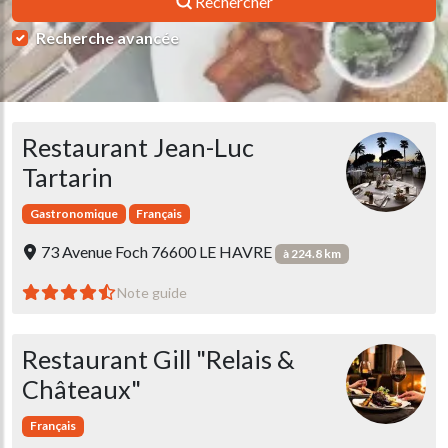
Rechercher
Recherche avancée
Restaurant Jean-Luc
Tartarin
Gastronomique
Français
73 Avenue Foch 76600 LE HAVRE
à 224.8 km
Note guide
Restaurant Gill "Relais &
Châteaux"
Français