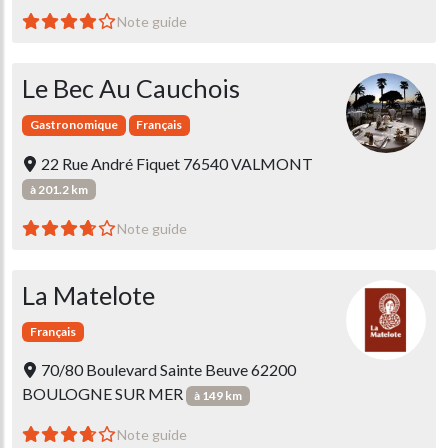
Note guide
Le Bec Au Cauchois
Gastronomique
Français
22 Rue André Fiquet 76540 VALMONT
à 201.2 km
Note guide
La Matelote
Français
70/80 Boulevard Sainte Beuve 62200
BOULOGNE SUR MER
à 149 km
Note guide