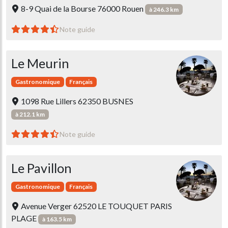
8-9 Quai de la Bourse 76000 Rouen
à 246.3 km
Note guide
Le Meurin
Gastronomique
Français
1098 Rue Lillers 62350 BUSNES
à 212.1 km
Note guide
Le Pavillon
Gastronomique
Français
Avenue Verger 62520 LE TOUQUET PARIS
PLAGE
à 163.5 km