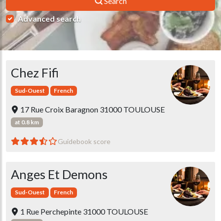
Search
Advanced search
Chez Fifi
Sud-Ouest
French
17 Rue Croix Baragnon 31000 TOULOUSE
at 0.8 km
Guidebook score
Anges Et Demons
Sud-Ouest
French
1 Rue Perchepinte 31000 TOULOUSE