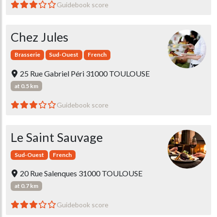
Guidebook score
Chez Jules
Brasserie
Sud-Ouest
French
25 Rue Gabriel Péri 31000 TOULOUSE
at 0.5 km
Guidebook score
Le Saint Sauvage
Sud-Ouest
French
20 Rue Salenques 31000 TOULOUSE
at 0.7 km
Guidebook score