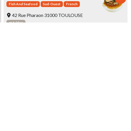
Fish And Seafood
Sud-Ouest
French
42 Rue Pharaon 31000 TOULOUSE
at 1.2 km
Guidebook score
Le Chevillard
Sud-Ouest
French
4 Boulevard Mar Leclerc 31000
TOULOUSE
at 1.3 km
Guidebook score
Le Bouchon Lyonnais
Fish And Seafood
Sud-Ouest
French