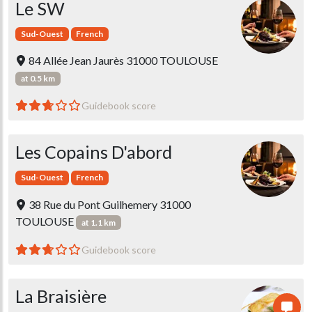
Le SW
Sud-Ouest
French
84 Allée Jean Jaurès 31000 TOULOUSE
at 0.5 km
Guidebook score
Les Copains D'abord
Sud-Ouest
French
38 Rue du Pont Guilhemery 31000
TOULOUSE
at 1.1 km
Guidebook score
La Braisière