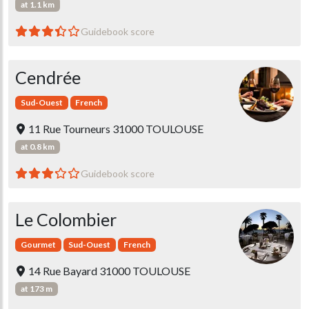
at 1.1 km
Guidebook score
Cendrée
Sud-Ouest
French
11 Rue Tourneurs 31000 TOULOUSE
at 0.8 km
Guidebook score
Le Colombier
Gourmet
Sud-Ouest
French
14 Rue Bayard 31000 TOULOUSE
at 173 m