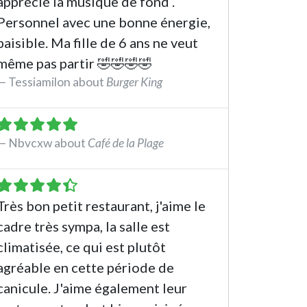
apprécié la musique de fond .
Personnel avec une bonne énergie,
paisible. Ma fille de 6 ans ne veut
même pas partir 🤣🤣🤣🤣
Tessiamilon about
Burger King
See the review
Nbvcxw about
Café de la Plage
See the review
Très bon petit restaurant, j'aime le
cadre très sympa, la salle est
climatisée, ce qui est plutôt
agréable en cette période de
canicule. J'aime également leur