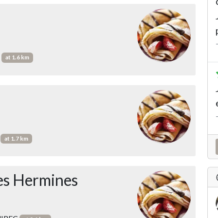
c
at 1.6 km
C
at 1.7 km
es Hermines