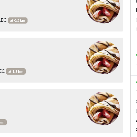
IREC
at 0.5 km
REC
at 1.3 km
 km