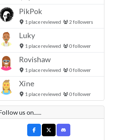
PikPok
1 place reviewed
2 followers
Luky
1 place reviewed
0 follower
Rovishaw
1 place reviewed
0 follower
Xine
1 place reviewed
0 follower
Follow us on......