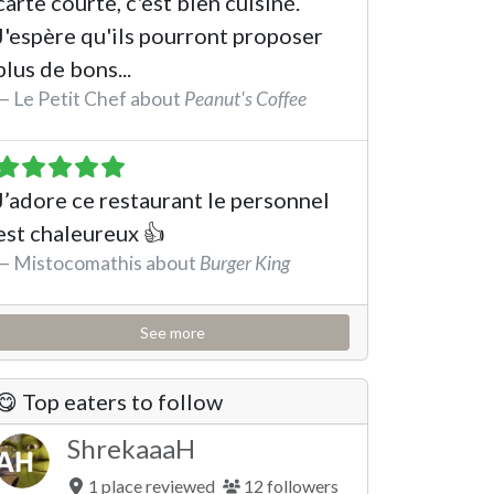
carte courte, c'est bien cuisiné.
J'espère qu'ils pourront proposer
plus de bons...
Le Petit Chef about
Peanut's Coffee
See the review
J’adore ce restaurant le personnel
est chaleureux 👍
Mistocomathis about
Burger King
See the review
See more
😋 Top eaters to follow
ShrekaaaH
1 place reviewed
12 followers