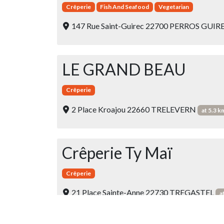
Crêperie
Fish And Seafood
Vegetarian
147 Rue Saint-Guirec 22700 PERROS GUIR
LE GRAND BEAU
Crêperie
2 Place Kroajou 22660 TRELEVERN
at 5.3 k
Crêperie Ty Maï
Crêperie
21 Place Sainte-Anne 22730 TREGASTEL
a