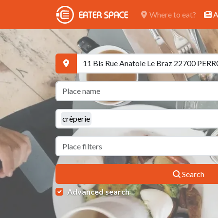
Where to eat?
A
crêperie
Search
Advanced search