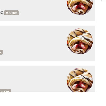
EC
at 4.4 km
m
t 5.5 km