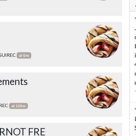
 GUIREC
at 0 m
éements
IREC
at 120 m
RNOT FRE