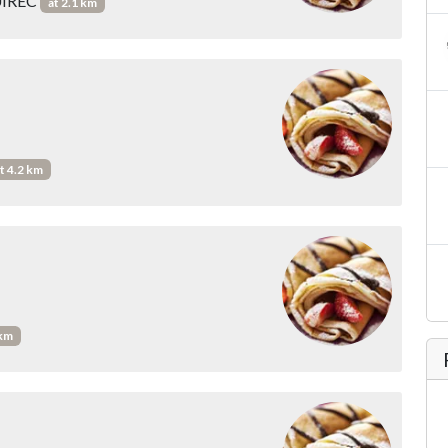
GUIREC
at 2.1 km
t 4.2 km
 km