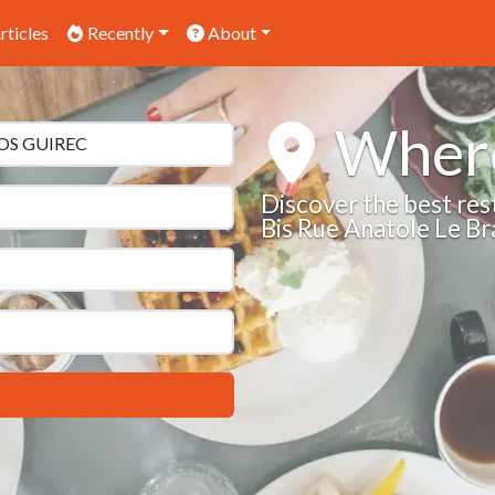
rticles
Recently
About
Where
Discover the best res
Bis Rue Anatole Le 