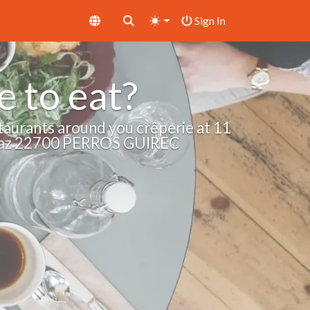
Sign In
 to eat?
taurants around you crêperie at 11
Braz 22700 PERROS GUIREC