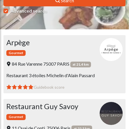
Search
Advanced search
Arpège
Gourmet
84 Rue Varenne 75007 PARIS
at 21.4 km
Restaurant 3 étoiles Michelin d'Alain Passard
Guidebook score
Restaurant Guy Savoy
Gourmet
11 Quai de Conti, 75006 Paris
at 22.5 km