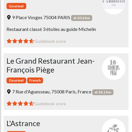
Gourmet
9 Place Vosges 75004 PARIS
at 20.6 km
Restaurant classé 3 étoiles au guide Michelin
Guidebook score
Le Grand Restaurant Jean-
François Piège
Gourmet
French
7 Rue d'Aguesseau, 75008 Paris, France
at 24.1 km
Guidebook score
L'Astrance