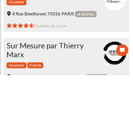
Gourmet
4 Rue Beethoven 75016 PARIS
at 26.3 km
Guidebook score
Sur Mesure par Thierry
Marx
Gourmet
French
251 Rue Saint-Honoré 75001 PARIS
at 23.5 km
Guidebook score
Le Grand Vefour
Gourmet
17 Rue Beaujolais 75001 PARIS
at 22.7 km