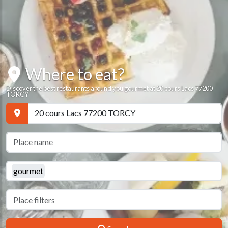
Where to eat?
Discover the best restaurants around you gourmet at 20 cours Lacs 77200
TORCY
gourmet