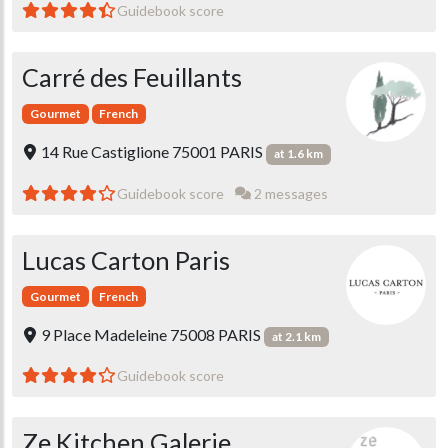
Guidebook score
Carré des Feuillants
Gourmet
French
14 Rue Castiglione 75001 PARIS
at 1.6 km
Guidebook score
2 messages
Lucas Carton Paris
Gourmet
French
9 Place Madeleine 75008 PARIS
at 2.1 km
Guidebook score
Ze Kitchen Galerie