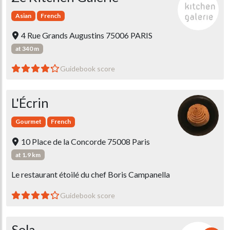
Asian
French
4 Rue Grands Augustins 75006 PARIS
at 340 m
Guidebook score
L'Écrin
Gourmet
French
10 Place de la Concorde 75008 Paris
at 1.9 km
Le restaurant étoilé du chef Boris Campanella
Guidebook score
Sola