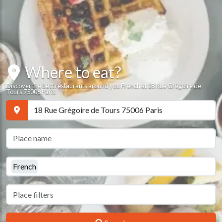
Where to eat?
Discover the best restaurants around you French at 18 Rue Grégoire de
Tours 75006 Paris
French