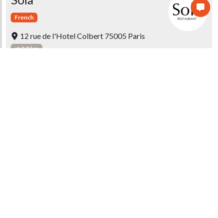
French
12 rue de l'Hotel Colbert 75005 Paris
at 0.8 km
Guidebook score
Cobéa
Gourmet
French
11 Rue Raymond Losserand 75014 PARIS
at 2.2 km
Guidebook score
Saturne
Gourmet
French