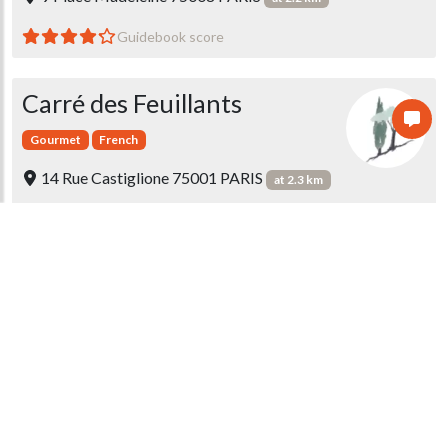
Guidebook score
Carré des Feuillants
Gourmet
French
14 Rue Castiglione 75001 PARIS
at 2.3 km
Guidebook score
2 messages
L'Écrin
Gourmet
French
10 Place de la Concorde 75008 Paris
at 1.8 km
Le restaurant étoilé du chef Boris Campanella