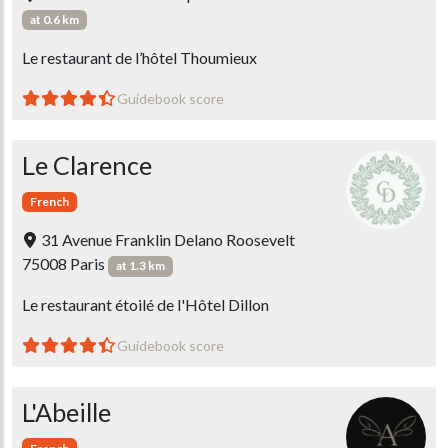
at 0.6 km
Le restaurant de l’hôtel Thoumieux
Guidebook score
Le Clarence
French
31 Avenue Franklin Delano Roosevelt
75008 Paris
at 1.3 km
Le restaurant étoilé de l'Hôtel Dillon
Guidebook score
L'Abeille