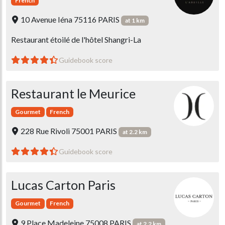
French
10 Avenue Iéna 75116 PARIS
at 1 km
Restaurant étoilé de l'hôtel Shangri-La
Guidebook score
Restaurant le Meurice
Gourmet
French
228 Rue Rivoli 75001 PARIS
at 2.2 km
Guidebook score
Lucas Carton Paris
Gourmet
French
9 Place Madeleine 75008 PARIS
at 2.2 km