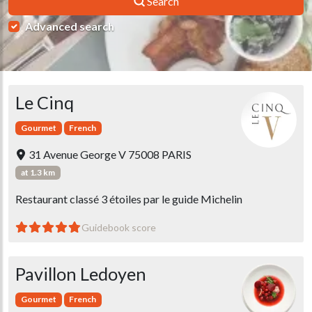
Search
Advanced search
Le Cinq
Gourmet
French
31 Avenue George V 75008 PARIS
at 1.3 km
Restaurant classé 3 étoiles par le guide Michelin
Guidebook score
Pavillon Ledoyen
Gourmet
French