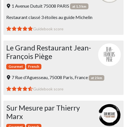
1 Avenue Dutuit 75008 PARIS
at 1.5 km
Restaurant classé 3 étoiles au guide Michelin
Guidebook score
Le Grand Restaurant Jean-
François Piège
Gourmet
French
7 Rue d'Aguesseau, 75008 Paris, France
at 2 km
Guidebook score
Sur Mesure par Thierry
Marx
Gourmet
French