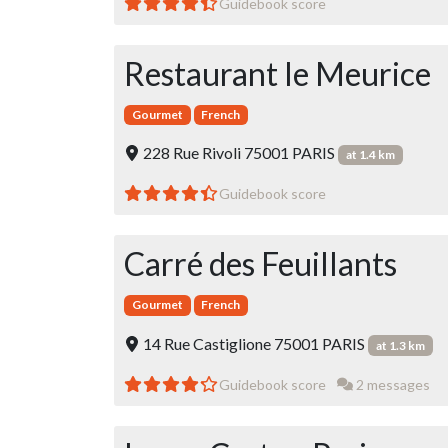
Guidebook score
Restaurant le Meurice
Gourmet
French
228 Rue Rivoli 75001 PARIS
at 1.4 km
Guidebook score
Carré des Feuillants
Gourmet
French
14 Rue Castiglione 75001 PARIS
at 1.3 km
Guidebook score
2 messages