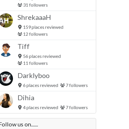
31 followers
ShrekaaaH
159 places reviewed
12 followers
Tiff
56 places reviewed
11 followers
Darklyboo
6 places reviewed
7 followers
Dihia
4 places reviewed
7 followers
Follow us on......