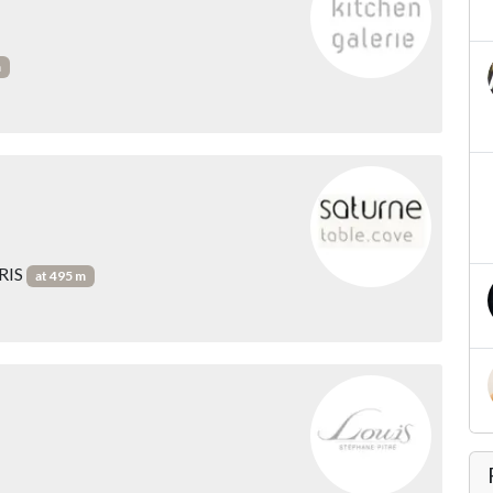
m
ARIS
at 495 m