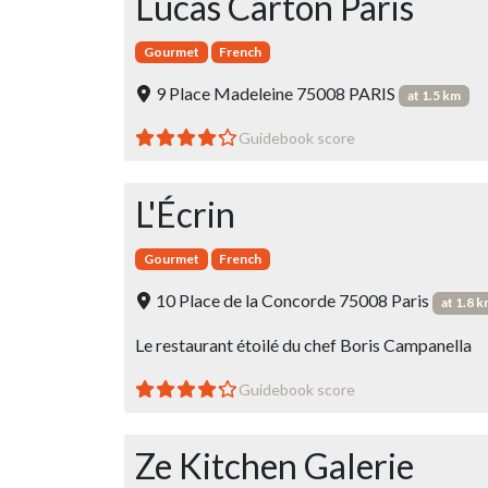
Lucas Carton Paris
Gourmet
French
9 Place Madeleine 75008 PARIS
at 1.5 km
Guidebook score
L'Écrin
Gourmet
French
10 Place de la Concorde 75008 Paris
at 1.8 
Le restaurant étoilé du chef Boris Campanella
Guidebook score
Ze Kitchen Galerie