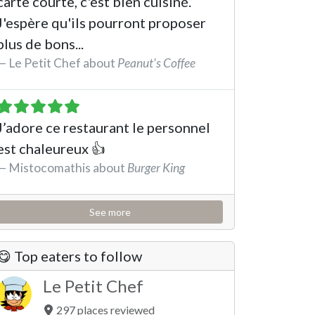
carte courte, c'est bien cuisiné.
J'espère qu'ils pourront proposer
plus de bons...
Le Petit Chef about
Peanut's Coffee
See the review
J’adore ce restaurant le personnel
est chaleureux 👍
Mistocomathis about
Burger King
See the review
See more
😋 Top eaters to follow
Le Petit Chef
297 places reviewed