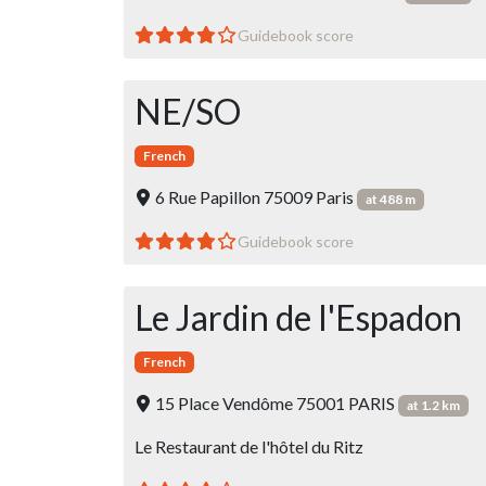
Guidebook score
NE/SO
French
6 Rue Papillon 75009 Paris
at 488 m
Guidebook score
Le Jardin de l'Espadon
French
15 Place Vendôme 75001 PARIS
at 1.2 km
Le Restaurant de l'hôtel du Ritz