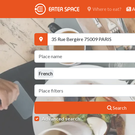
Where to eat?
A
French
Search
Advanced search