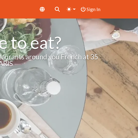
Sign In
 to eat?
taurants around you French at 35
ARIS