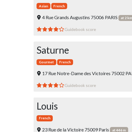
Asian
French
4 Rue Grands Augustins 75006 PARIS
at 2 k
Guidebook score
Saturne
Gourmet
French
17 Rue Notre-Dame des Victoires 75002 P
Guidebook score
Louis
French
23 Rue de la Victoire 75009 Paris
at 446 m