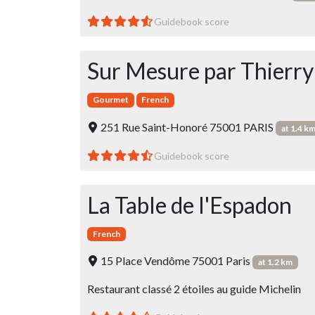
Guidebook score
Sur Mesure par Thierr
Gourmet
French
251 Rue Saint-Honoré 75001 PARIS
at 1.4 k
Guidebook score
La Table de l'Espadon
French
15 Place Vendôme 75001 Paris
at 1.2 km
Restaurant classé 2 étoiles au guide Michelin