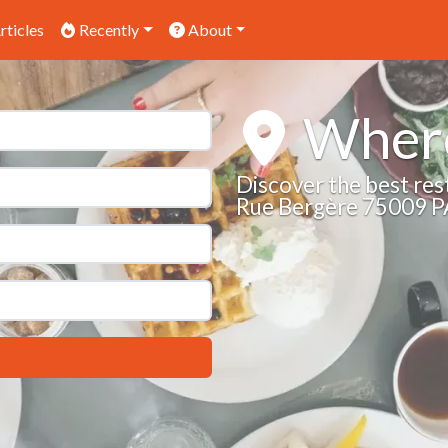
rticles
Recently
About
Where
Discover the best res
Rue Bergère 75009 P