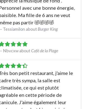
apprécié la musique de fond .
Personnel avec une bonne énergie,
paisible. Ma fille de 6 ans ne veut
même pas partir 🤣🤣🤣🤣
Tessiamilon about
Burger King
See the review
Nbvcxw about
Café de la Plage
See the review
Très bon petit restaurant, j'aime le
cadre très sympa, la salle est
climatisée, ce qui est plutôt
agréable en cette période de
canicule. J'aime également leur