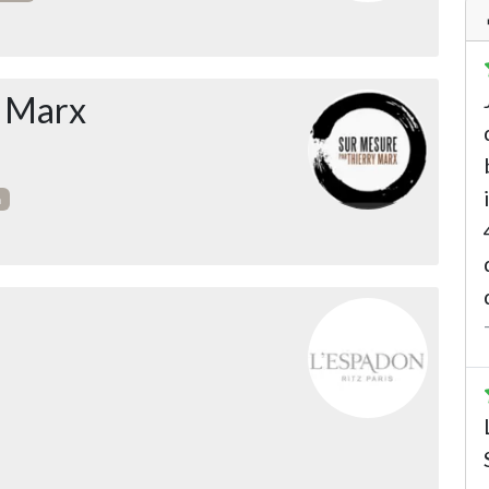
y Marx
m