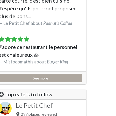
carte courte, c'est bien cuisiné.
J'espère qu'ils pourront proposer
plus de bons...
Le Petit Chef about
Peanut's Coffee
See the review
J’adore ce restaurant le personnel
est chaleureux 👍
Mistocomathis about
Burger King
See the review
See more
😋 Top eaters to follow
Le Petit Chef
297 places reviewed