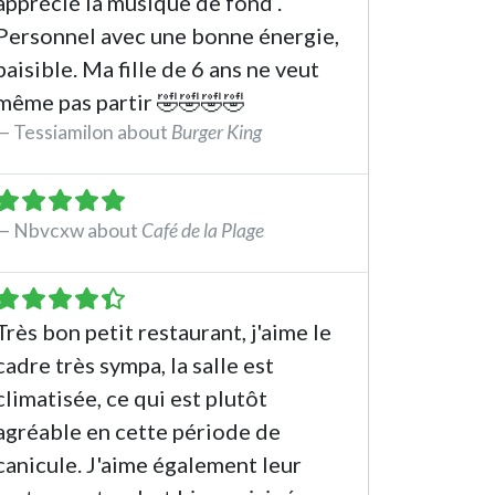
apprécié la musique de fond .
Personnel avec une bonne énergie,
paisible. Ma fille de 6 ans ne veut
même pas partir 🤣🤣🤣🤣
Tessiamilon about
Burger King
See the review
Nbvcxw about
Café de la Plage
See the review
Très bon petit restaurant, j'aime le
cadre très sympa, la salle est
climatisée, ce qui est plutôt
agréable en cette période de
canicule. J'aime également leur