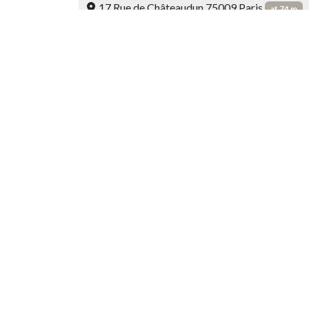
17 Rue de Châteaudun 75009 Paris
at 74 m
Carnet de Route
Asian
57 Rue Faubourg Montmartre 75009 PARIS
Osa
Asian
20 Rue Châteaudun 75009 PARIS
at 146 m
Little Baobei