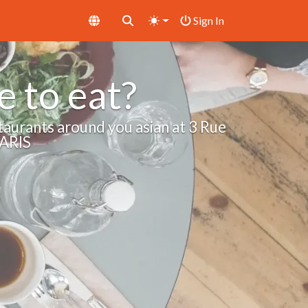
Sign In
 to eat?
taurants around you asian at 3 Rue
PARIS