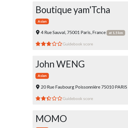
Boutique yam'Tcha
Asian
4 Rue Sauval, 75001 Paris, France
at 1.5 km
Guidebook score
John WENG
Asian
20 Rue Faubourg Poissonnière 75010 PARIS
Guidebook score
MOMO