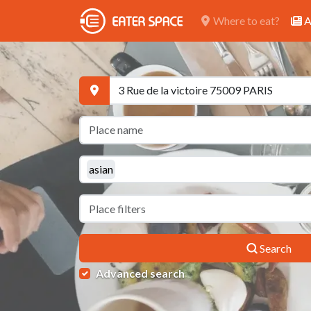
Where to eat?
A
asian
Search
Advanced search