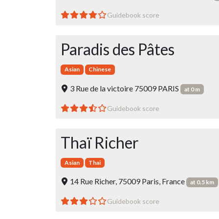
Guidebook score
Paradis des Pâtes
Asian
Chinese
3 Rue de la victoire 75009 PARIS
at 0 m
Guidebook score
Thaï Richer
Asian
Thai
14 Rue Richer, 75009 Paris, France
at 0.5 km
Guidebook score