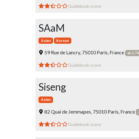
Guidebook score
SAaM
Asian
Korean
59 Rue de Lancry, 75010 Paris, France
at 1.7
Guidebook score
Siseng
Asian
82 Quai de Jemmapes, 75010 Paris, France
Guidebook score