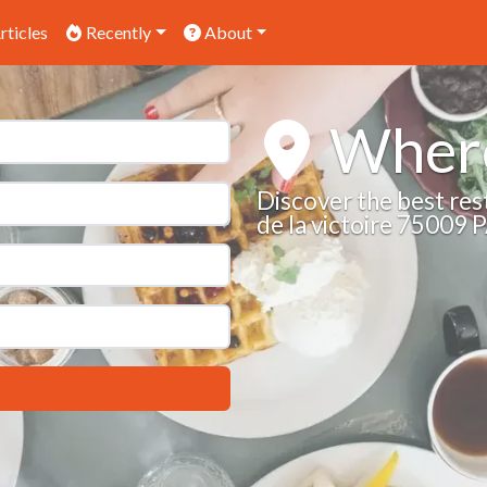
rticles
Recently
About
Where
Discover the best res
de la victoire 75009 