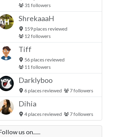
31 followers
ShrekaaaH
159 places reviewed
12 followers
Tiff
56 places reviewed
11 followers
Darklyboo
6 places reviewed
7 followers
Dihia
4 places reviewed
7 followers
Follow us on......