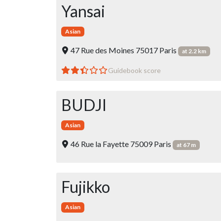
Yansai
Asian
47 Rue des Moines 75017 Paris
at 2.2 km
Guidebook score
BUDJI
Asian
46 Rue la Fayette 75009 Paris
at 67 m
Fujikko
Asian