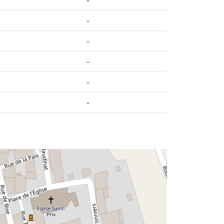
-
-
-
-
-
i