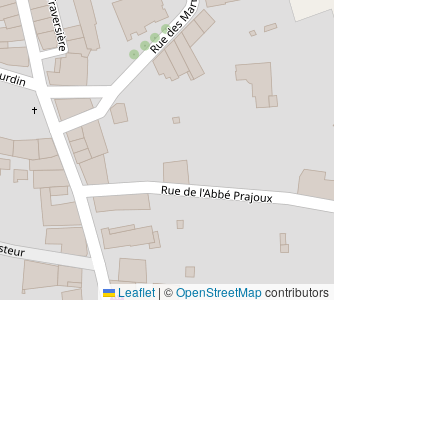
Leaflet
|
©
OpenStreetMap
contributors