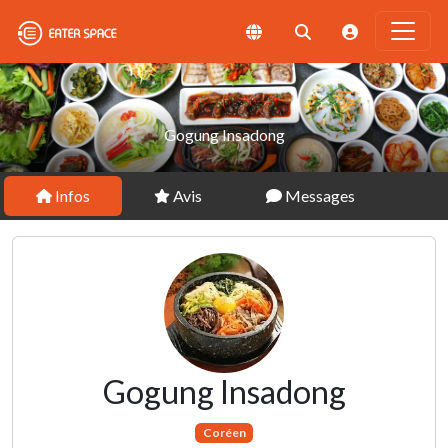
Gogung Insadong
Infos
Avis
Messages
Gogung Insadong
Coréen