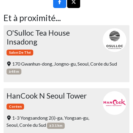
Et à proximité...
O'Sulloc Tea House
Insadong
Salon De Thé
170 Gwanhun-dong, Jongno-gu, Seoul, Corée du Sud
à 48 m
HanCook N Seoul Tower
Coréen
1-3 Yongsandong 2(i)-ga, Yongsan-gu,
Seoul, Corée du Sud
à 3.1 km