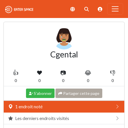
Cgental
👍
❤️
📷
😂
👎
0
0
0
0
0
S'abonner
Partager cette page
1 endroit noté
Les derniers endroits visités