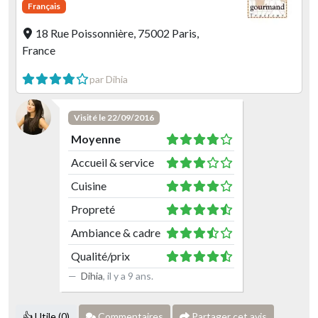
Français
18 Rue Poissonnière, 75002 Paris,
France
par Dihia
Visité le 22/09/2016
Moyenne
Accueil & service
Cuisine
Propreté
Ambiance & cadre
Qualité/prix
Dihia
,
il y a 9 ans
.
👍 Utile (0)
Commentaires
Partager cet avis