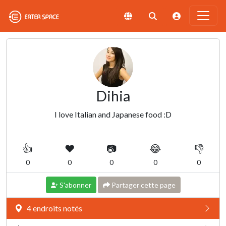
Dihia
I love Italian and Japanese food :D
👍
❤️
📷
😂
👎
0
0
0
0
0
S'abonner
Partager cette page
4 endroits notés