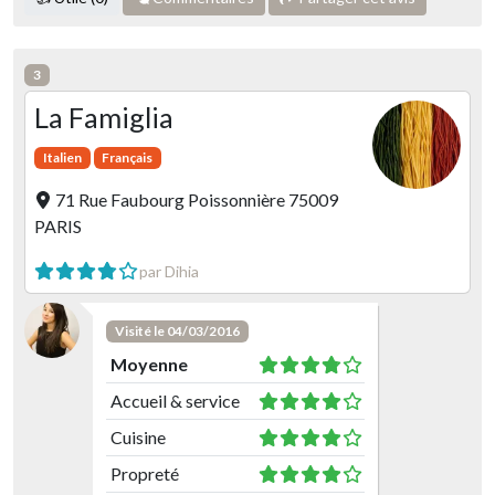
3
La Famiglia
Italien
Français
71 Rue Faubourg Poissonnière 75009
PARIS
par Dihia
Visité le 04/03/2016
Moyenne
Accueil & service
Cuisine
Propreté