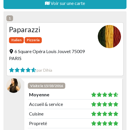
Voir sur une carte
1
Paparazzi
Italien
Pizzeria
6 Square Opéra Louis Jouvet 75009
PARIS
par Dihia
Visité le 15/03/2016
Moyenne
Accueil & service
Cuisine
Propreté