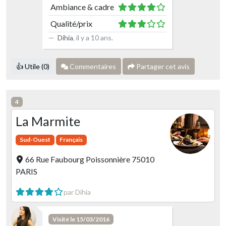
Ambiance & cadre
Qualité/prix
Dihia
,
il y a 10 ans
.
👍 Utile (0)
Commentaires
Partager cet avis
4
La Marmite
Sud-Ouest
Français
66 Rue Faubourg Poissonnière 75010
PARIS
par Dihia
Visité le 15/03/2016