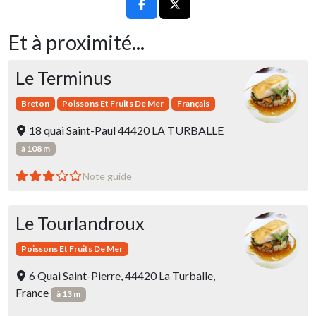
Et à proximité...
Le Terminus
Breton
Poissons Et Fruits De Mer
Français
18 quai Saint-Paul 44420 LA TURBALLE
à 108 m
Note guide
Le Tourlandroux
Poissons Et Fruits De Mer
6 Quai Saint-Pierre, 44420 La Turballe,
France
à 13 m