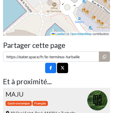
Leaflet
|
©
OpenStreetMap
contributors
Partager cette page
Et à proximité...
MAJU
Gastronomique
Français
18 Quai Saint-Paul, 44420 La Turballe,