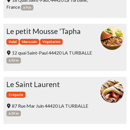
France
à 9 m
Le petit Mousse 'Tapha
Halal
Marocain
Végétarien
12 quai Saint-Paul 44420 LA TURBALLE
à 33 m
Le Saint Laurent
Crêperie
87 Rue Mar Juin 44420 LA TURBALLE
à 39 m