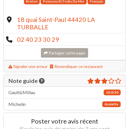
Breton
Poissons Et Fruits De Mer
Français
18 quai Saint-Paul 44420 LA
TURBALLE
02 40 23 30 29
Partager cette page
Signaler une erreur
Revendiquer ce restaurant
Note guide
Gault&Millau
10.0/20
Michelin
Assiette
Poster votre avis récent
(Seuls les avis de moins de 3 ans sont