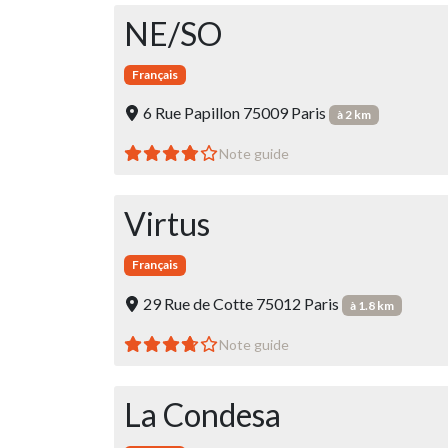
NE/SO
Français
6 Rue Papillon 75009 Paris
à 2 km
Note guide
Virtus
Français
29 Rue de Cotte 75012 Paris
à 1.8 km
Note guide
La Condesa