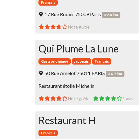
Français
17 Rue Rodier 75009 Paris
à 2.4 km
Note guide
Qui Plume La Lune
Gastronomique
Japonais
Français
50 Rue Amelot 75011 PARIS
à 0.7 km
Restaurant étoilé Michelin
Note guide
1 avis
Restaurant H
Français