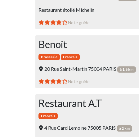
Restaurant étoilé Michelin
Note guide
Benoit
Brasserie
Français
20 Rue Saint-Martin 75004 PARIS
à 1.6 km
Note guide
Restaurant A.T
Français
4 Rue Card Lemoine 75005 PARIS
à 2 km