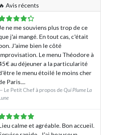
🔥 Avis récents
Je ne me souviens plus trop de ce
que j'ai mangé. En tout cas, c'était
bon. J'aime bien le côté
improvisation. Le menu Théodore à
45€ au déjeuner a la particularité
d'être le menu étoilé le moins cher
de Paris....
Le Petit Chef à propos de
Qui Plume La
Lune
See the review
Lieu calme et agréable. Bon accueil.
Service rapide . J’ai beaucoup