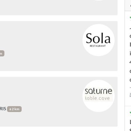
km
ARIS
à 2 km