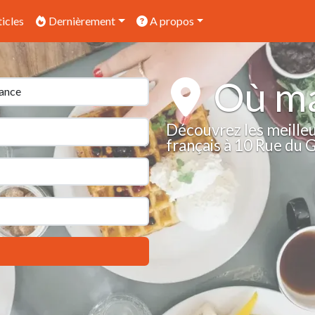
icles
Dernièrement
A propos
Où ma
Découvrez les meilleu
français à 10 Rue du 