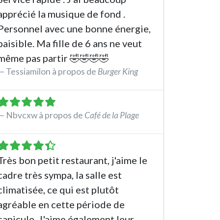
apprécié la musique de fond .
Personnel avec une bonne énergie,
paisible. Ma fille de 6 ans ne veut
même pas partir 🤣🤣🤣🤣
Tessiamilon à propos de
Burger King
See the review
Nbvcxw à propos de
Café de la Plage
See the review
Très bon petit restaurant, j'aime le
cadre très sympa, la salle est
climatisée, ce qui est plutôt
agréable en cette période de
canicule. J'aime également leur