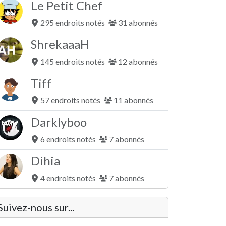
Le Petit Chef
295 endroits notés
31 abonnés
ShrekaaaH
145 endroits notés
12 abonnés
Tiff
57 endroits notés
11 abonnés
Darklyboo
6 endroits notés
7 abonnés
Dihia
4 endroits notés
7 abonnés
Suivez-nous sur...