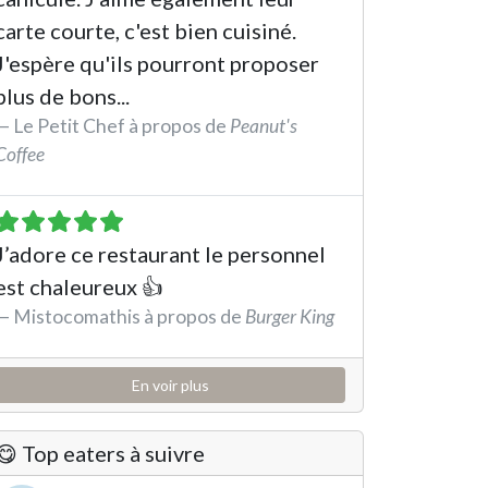
carte courte, c'est bien cuisiné.
J'espère qu'ils pourront proposer
plus de bons...
Le Petit Chef à propos de
Peanut's
Coffee
See the review
J’adore ce restaurant le personnel
est chaleureux 👍
Mistocomathis à propos de
Burger King
See the review
En voir plus
😋 Top eaters à suivre