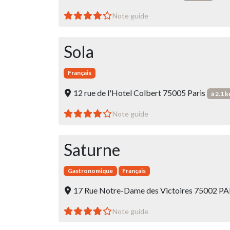
Note guide
Sola
Français
12 rue de l'Hotel Colbert 75005 Paris
à 2.1 
Note guide
Saturne
Gastronomique
Français
17 Rue Notre-Dame des Victoires 75002 P
Note guide