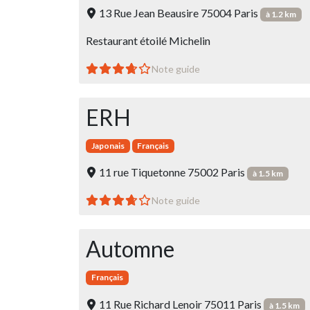
13 Rue Jean Beausire 75004 Paris
à 1.2 km
Restaurant étoilé Michelin
Note guide
ERH
Japonais
Français
11 rue Tiquetonne 75002 Paris
à 1.5 km
Note guide
Automne
Français
11 Rue Richard Lenoir 75011 Paris
à 1.5 km