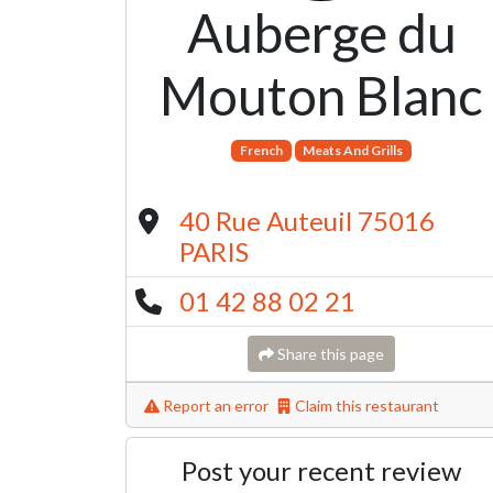
Auberge du
Mouton Blanc
French
Meats And Grills
40 Rue Auteuil 75016
PARIS
01 42 88 02 21
Share this page
Report an error
Claim this restaurant
Post your recent review