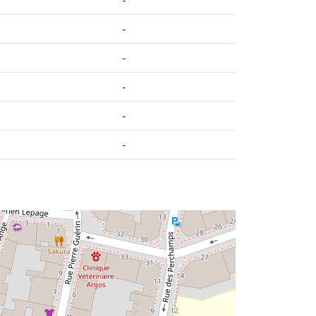
-
-
-
-
-
i