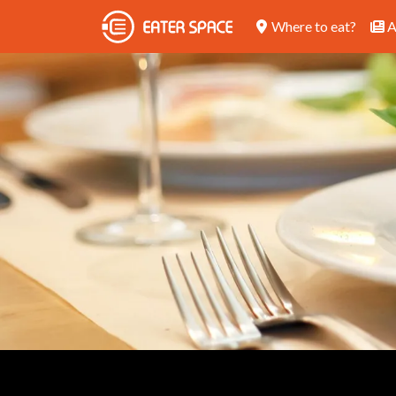
Where to eat?
A