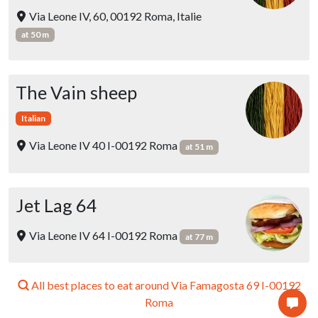
Via Leone IV, 60, 00192 Roma, Italie
at 50 m
The Vain sheep
Italian
Via Leone IV 40 I-00192 Roma
at 51 m
Jet Lag 64
Via Leone IV 64 I-00192 Roma
at 77 m
All best places to eat around Via Famagosta 69 I-00192
Roma