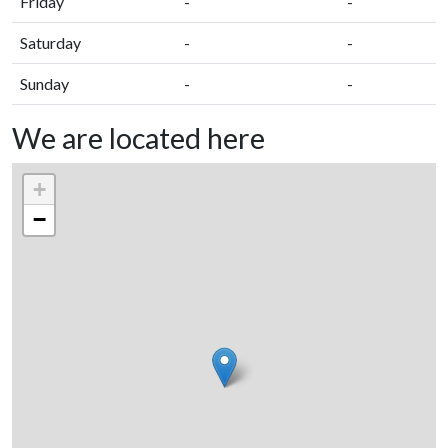
Friday
-
-
Saturday
-
-
Sunday
-
-
We are located here
+
−