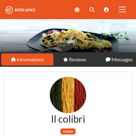
Il colibrì
Informations
Reviews
Messages
Il colibrì
Italian