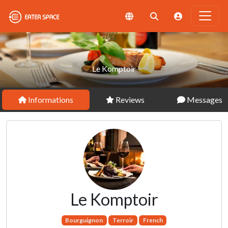
Le Komptoir
Informations
Reviews
Messages
Le Komptoir
Bourguignon
Terroir
French