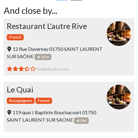
And close by...
Restaurant L'autre Rive
French
12 Rue Duvernay 01750 SAINT LAURENT
SUR SAÔNE
at 15 m
Guidebook score
Le Quai
Bourguignon
French
119 quai J Baptiste Bouchacourt 01750
SAINT LAURENT SUR SAONE
at 0 m