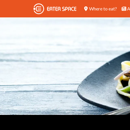
Where to eat?
A