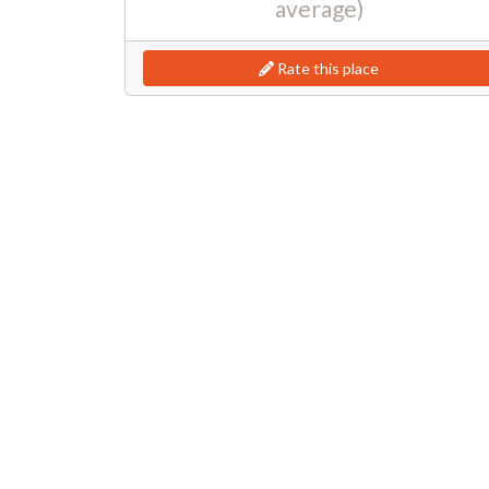
average)
Rate this place