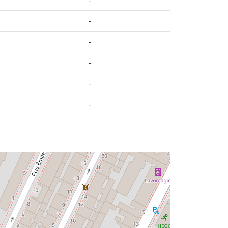
-
-
-
-
-
i