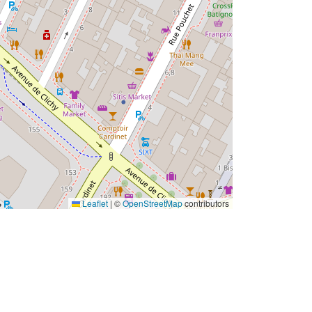
Leaflet
|
©
OpenStreetMap
contributors