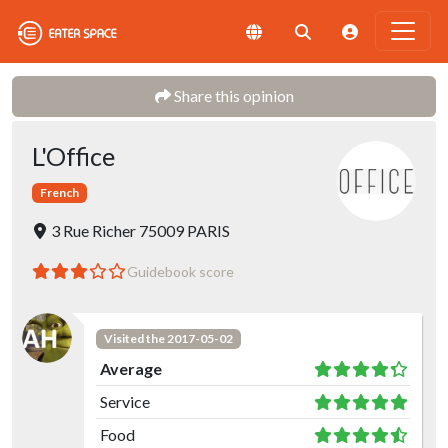
Share this opinion
L'Office
French
3 Rue Richer 75009 PARIS
Guidebook score
Visited the 2017-05-02
Average
Service
Food