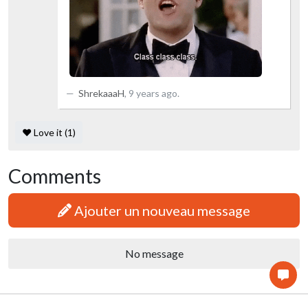
ShrekaaaH
,
9 years ago
.
❤️ Love it (1)
Comments
Ajouter un nouveau message
No message