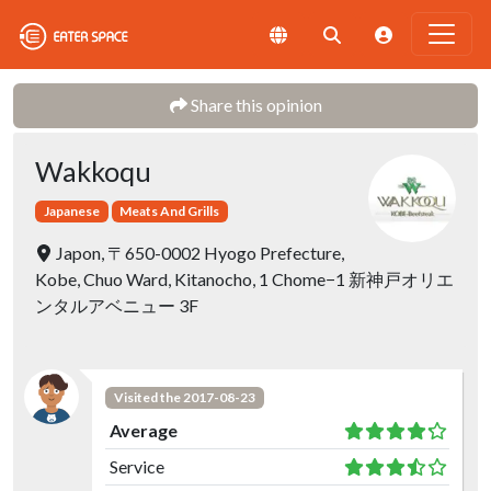
Share this opinion
Wakkoqu
Japanese
Meats And Grills
Japon, 〒650-0002 Hyogo Prefecture,
Kobe, Chuo Ward, Kitanocho, 1 Chome−1 新神戸オリエ
ンタルアベニュー 3F
Visited the 2017-08-23
Average
Service