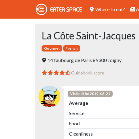
Where to eat?
A
La Côte Saint-Jacques
Gourmet
French
14 faubourg de Paris 89300 Joigny
Guidebook score
Visited the 2019-08-21
Average
Service
Food
Cleanliness