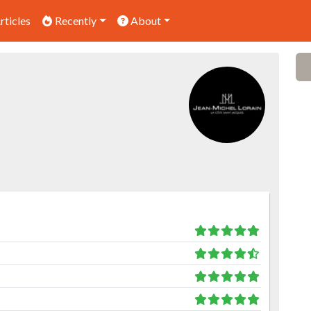
rticles
Recently
About