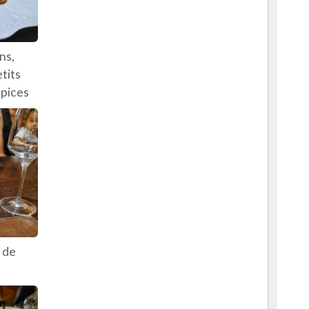
ns,
tits
épices
 de