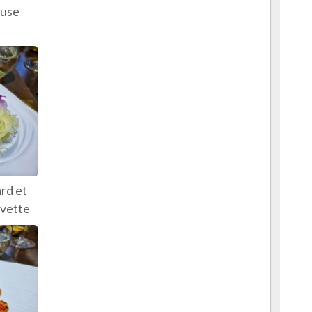
muse
rd et
evette