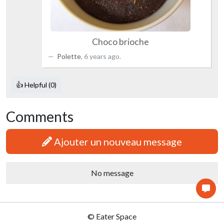
Choco brioche
Polette
,
6 years ago
.
👍 Helpful (0)
Comments
Ajouter un nouveau message
No message
© Eater Space