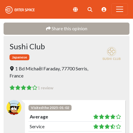
Share this opinion
Sushi Club
Japanese
1 Bd Michaēl Faraday, 77700 Serris,
France
1 review
Visited the 2025-01-02
Average
Service