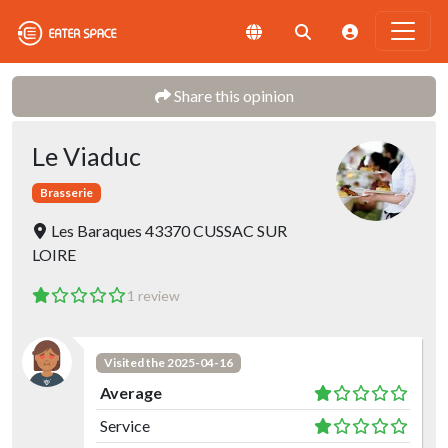
Share this opinion
Le Viaduc
Brasserie
Les Baraques 43370 CUSSAC SUR
LOIRE
1 review
Visited the 2025-04-16
Average
Service