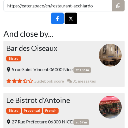
And close by...
Bar des Oiseaux
Bistro
5 rue Saint-Vincent 06000 Nice
at 185 m
Guidebook score
31 messages
Le Bistrot d'Antoine
Bistro
Provençal
French
27 Rue Préfecture 06300 NICE
at 67 m