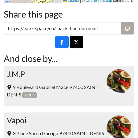
Leaflet
|
©
OpenStreetMap
contributors
Share this page
And close by...
J.M.P
9 Boulevard Gabriel Macé 97400 SAINT
DENIS
at 0 m
Vapoi
3 Place Sarda Garriga 97400 SAINT DENIS