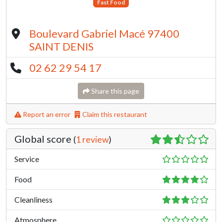
Fast Food
Boulevard Gabriel Macé 97400
SAINT DENIS
02 62 29 54 17
Share this page
Report an error
Claim this restaurant
Global score
(
1 review
)
Service
Food
Cleanliness
Atmosphere