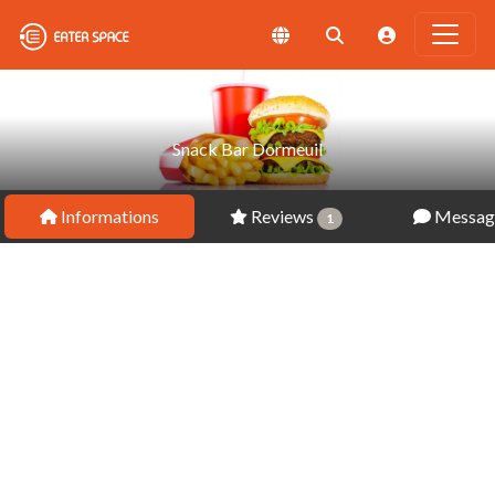
Snack Bar Dormeuil
Informations
Reviews
Messag
1