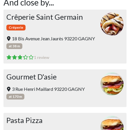
And close by...
Crêperie Saint Germain
Crêperie
18 Bis Avenue Jean Jaurès 93220 GAGNY
at 38 m
1 review
Gourmet D'asie
3 Rue Henri Maillard 93220 GAGNY
at 170 m
Pasta Pizza