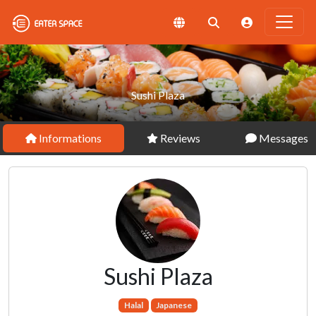
Sushi Plaza
Informations
Reviews
Messages
Sushi Plaza
Halal
Japanese