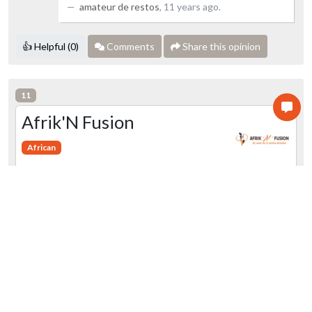
amateur de restos
,
11 years ago
.
👍 Helpful (0)
Comments
Share this opinion
11
Afrik'N Fusion
African
28 Avenue de Saint-Ouen, 75018 Paris,
France
by amateur de restos
Visited the 2015-08-03
Average
Service