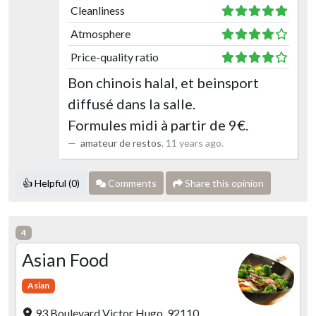
Cleanliness
Atmosphere
Price-quality ratio
Bon chinois halal, et beinsport
diffusé dans la salle.
Formules midi à partir de 9€.
amateur de restos
,
11 years ago
.
👍 Helpful (0)
Comments
Share this opinion
4
Asian Food
Asian
93 Boulevard Victor Hugo, 92110