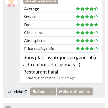
Visited the 2015-08-03
Average
Service
Food
Cleanliness
Atmosphere
Price-quality ratio
Bons plats asiatiques en général (il
a du chinois, du japonais ...).
Restaurant halal.
amateur de restos
,
11 years ago
.
👍 Helpful (0)
Comments
Share this opinion