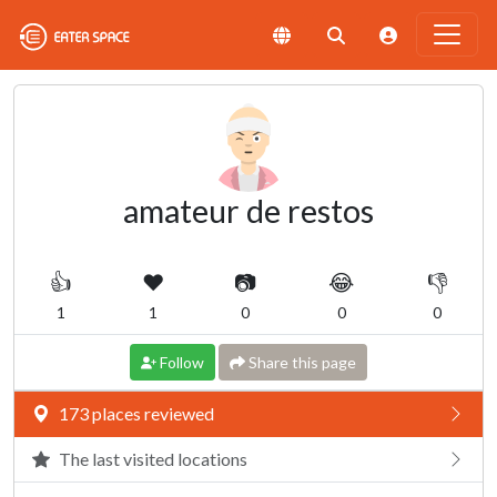
amateur de restos
👍
❤️
📷
😂
👎
1
1
0
0
0
Follow
Share this page
173 places reviewed
The last visited locations