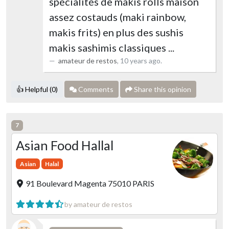
spécialités de makis rolls maison
assez costauds (maki rainbow,
makis frits) en plus des sushis
makis sashimis classiques ...
amateur de restos
,
10 years ago
.
👍 Helpful (0)
Comments
Share this opinion
7
Asian Food Hallal
Asian
Halal
91 Boulevard Magenta 75010 PARIS
by amateur de restos