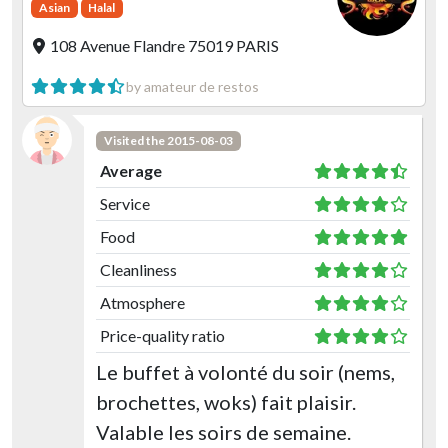
Asian
Halal
108 Avenue Flandre 75019 PARIS
by amateur de restos
Visited the 2015-08-03
Average
Service
Food
Cleanliness
Atmosphere
Price-quality ratio
Le buffet à volonté du soir (nems,
brochettes, woks) fait plaisir.
Valable les soirs de semaine.