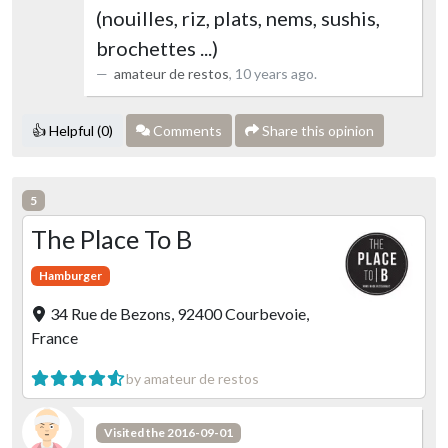
(nouilles, riz, plats, nems, sushis,
brochettes ...)
amateur de restos
,
10 years ago
.
👍 Helpful (0)
Comments
Share this opinion
5
The Place To B
Hamburger
34 Rue de Bezons, 92400 Courbevoie,
France
by amateur de restos
Visited the 2016-09-01