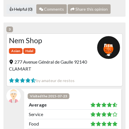
👍 Helpful (0)
Comments
Share this opinion
3
Nem Shop
Asian
Halal
277 Avenue Général de Gaulle 92140
CLAMART
by amateur de restos
Visited the 2015-07-23
Average
Service
Food