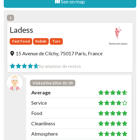
See on map
1
Ladess
Fast Food
Kebab
Turc
15 Avenue de Clichy, 75017 Paris, France
by amateur de restos
Visited the 2016-01-05
Average
Service
Food
Cleanliness
Atmosphere