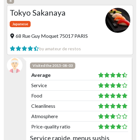
8
Tokyo Sakanaya
Japanese
68 Rue Guy Moquet 75017 PARIS
by amateur de restos
Visited the 2015-08-03
Average
Service
Food
Cleanliness
Atmosphere
Price-quality ratio
Service rapide, menus sushis