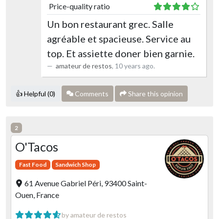
Price-quality ratio
Un bon restaurant grec. Salle
agréable et spacieuse. Service au
top. Et assiette doner bien garnie.
amateur de restos
,
10 years ago
.
👍 Helpful (0)
Comments
Share this opinion
2
O'Tacos
Fast Food
Sandwich Shop
61 Avenue Gabriel Péri, 93400 Saint-
Ouen, France
by amateur de restos