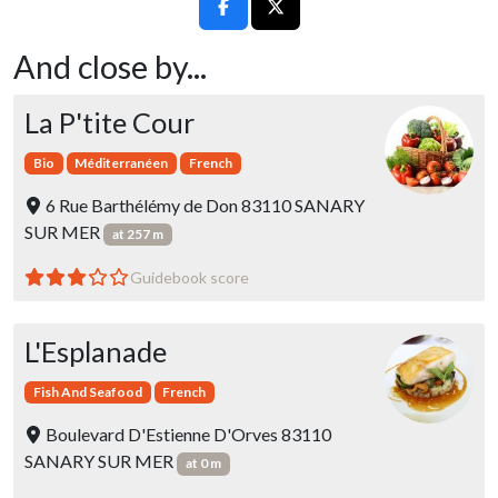
And close by...
La P'tite Cour
Bio
Méditerranéen
French
6 Rue Barthélémy de Don 83110 SANARY
SUR MER
at 257 m
Guidebook score
L'Esplanade
Fish And Seafood
French
Boulevard D'Estienne D'Orves 83110
SANARY SUR MER
at 0 m