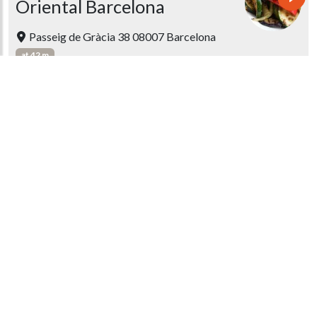
Oriental Barcelona
Passeig de Gràcia 38 08007 Barcelona
at 42 m
Quixote
Méditerranéen
Carrer Consell de Cent 314 08007
Barcelona
at 56 m
IGUAZU II
Carrer del Consell de Cent 313 08007
Barcelona
at 56 m