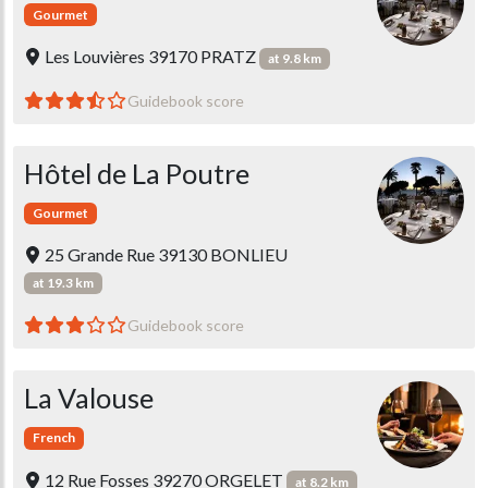
Gourmet
Les Louvières 39170 PRATZ
at 9.8 km
Guidebook score
Hôtel de La Poutre
Gourmet
25 Grande Rue 39130 BONLIEU
at 19.3 km
Guidebook score
La Valouse
French
12 Rue Fosses 39270 ORGELET
at 8.2 km