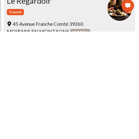
Le Regardoir
French
45 Avenue Franche Comté 39260
MOIRANS EN MONTAGNE
at 3.8 km
El Mjidi
4 Rue Roches 39260 MOIRANS EN
MONTAGNE
at 4.8 km
Le Maurianna
Franc-Comtois
23 Rue Roussin 39260 MOIRANS EN
MONTAGNE
at 5.2 km