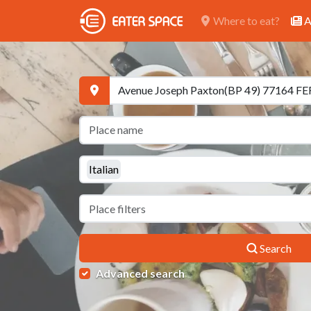
Where to eat?
A
Italian
Search
Advanced search