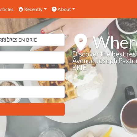
rticles
Recently
About
Where
Discover the best res
Avenue Joseph Paxto
BRIE