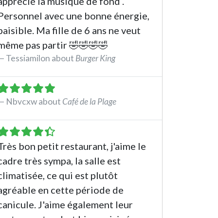
apprécié la musique de fond .
Personnel avec une bonne énergie,
paisible. Ma fille de 6 ans ne veut
même pas partir 🤣🤣🤣🤣
Tessiamilon about
Burger King
See the review
Nbvcxw about
Café de la Plage
See the review
Très bon petit restaurant, j'aime le
cadre très sympa, la salle est
climatisée, ce qui est plutôt
agréable en cette période de
canicule. J'aime également leur