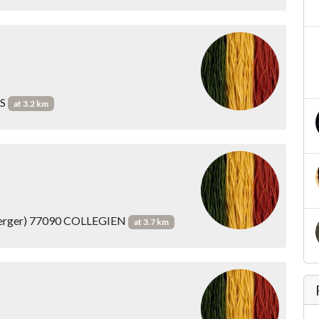
ES
at 3.2 km
c Verger) 77090 COLLEGIEN
at 3.7 km