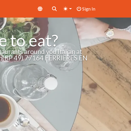
Sign In
 to eat?
taurants around you Italian at
n(BP 49) 77164 FERRIÈRES EN