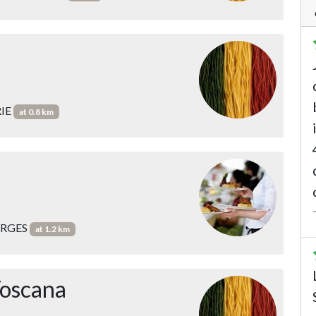
RIE
at 0.8 km
EORGES
at 1.2 km
Toscana