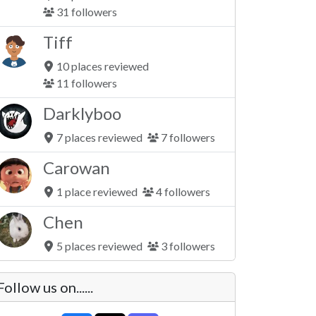
31 followers
Tiff
10 places reviewed
11 followers
Darklyboo
7 places reviewed
7 followers
Carowan
1 place reviewed
4 followers
Chen
5 places reviewed
3 followers
Follow us on......