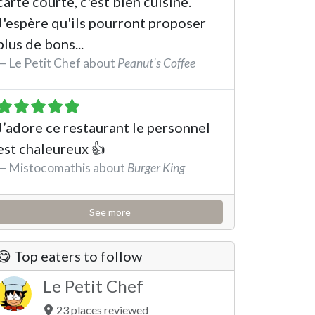
carte courte, c'est bien cuisiné.
J'espère qu'ils pourront proposer
plus de bons...
Le Petit Chef about
Peanut's Coffee
See the review
J’adore ce restaurant le personnel
est chaleureux 👍
Mistocomathis about
Burger King
See the review
See more
😋 Top eaters to follow
Le Petit Chef
23 places reviewed