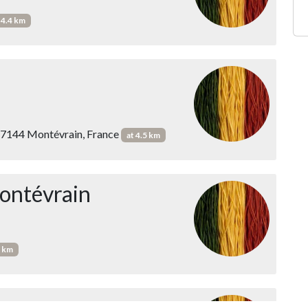
 4.4 km
 77144 Montévrain, France
at 4.5 km
Montévrain
5 km