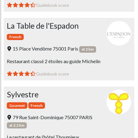
Guidebook score
La Table de l'Espadon
French
15 Place Vendôme 75001 Paris
at 2 km
Restaurant classé 2 étoiles au guide Michelin
Guidebook score
Sylvestre
Gourmet
French
79 Rue Saint-Dominique 75007 PARIS
at 2.2 km
Le restaurant de l’hôtel Thoumieux