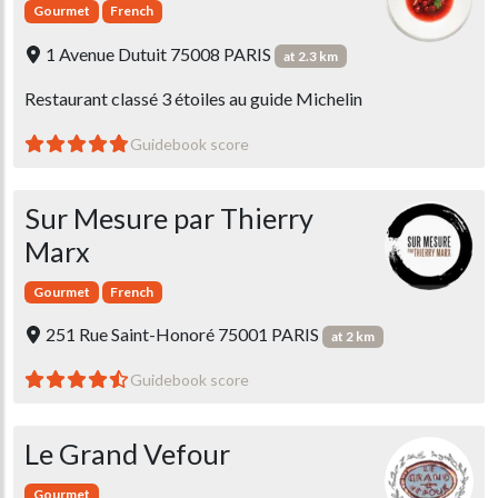
Gourmet
French
1 Avenue Dutuit 75008 PARIS
at 2.3 km
Restaurant classé 3 étoiles au guide Michelin
Guidebook score
Sur Mesure par Thierry
Marx
Gourmet
French
251 Rue Saint-Honoré 75001 PARIS
at 2 km
Guidebook score
Le Grand Vefour
Gourmet