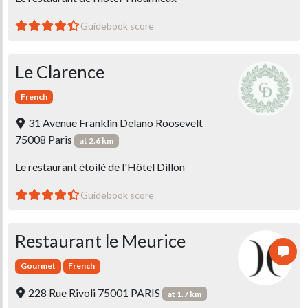
Guidebook score
Le Clarence
French
31 Avenue Franklin Delano Roosevelt
75008 Paris
at 2.6 km
Le restaurant étoilé de l'Hôtel Dillon
Guidebook score
Restaurant le Meurice
Gourmet
French
228 Rue Rivoli 75001 PARIS
at 1.7 km