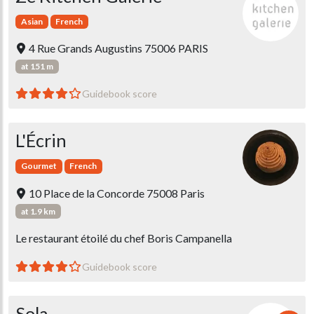
Asian
French
4 Rue Grands Augustins 75006 PARIS
at 151 m
Guidebook score
L'Écrin
Gourmet
French
10 Place de la Concorde 75008 Paris
at 1.9 km
Le restaurant étoilé du chef Boris Campanella
Guidebook score
Sola