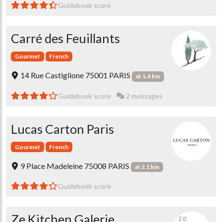
Guidebook score
Carré des Feuillants
Gourmet
French
14 Rue Castiglione 75001 PARIS
at 1.6 km
Guidebook score
2 messages
Lucas Carton Paris
Gourmet
French
9 Place Madeleine 75008 PARIS
at 2.1 km
Guidebook score
Ze Kitchen Galerie