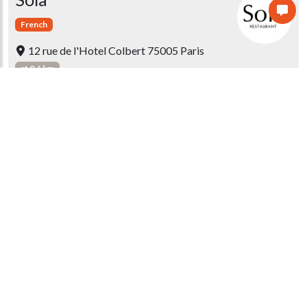
French
12 rue de l'Hotel Colbert 75005 Paris
at 0.6 km
Guidebook score
Cobéa
Gourmet
French
11 Rue Raymond Losserand 75014 PARIS
at 2.4 km
Guidebook score
Saturne
Gourmet
French