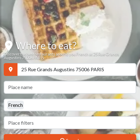
Where to eat?
Discover the best restaurants around you French at 25 Rue Grands
Augustins 75006 PARIS
French