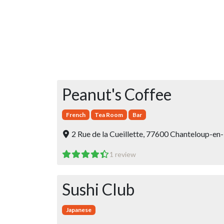
Peanut's Coffee
French
Tea Room
Bar
2 Rue de la Cueillette, 77600 Chanteloup-en-
1 review
Sushi Club
Japanese