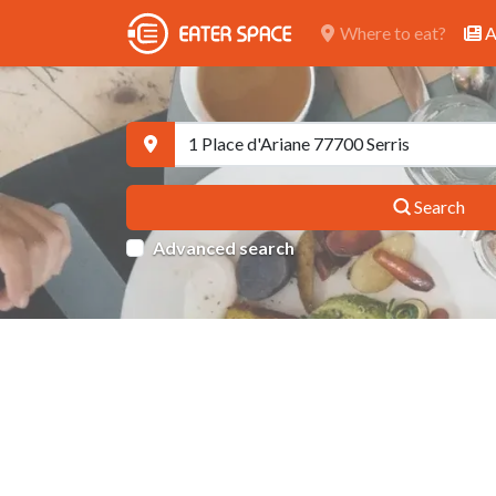
Where to eat?
A
Search
Advanced search