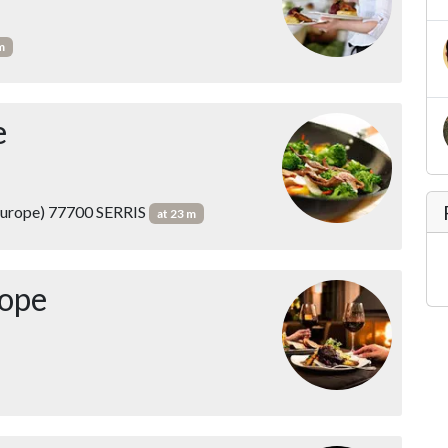
m
e
Europe) 77700 SERRIS
at 23 m
rope