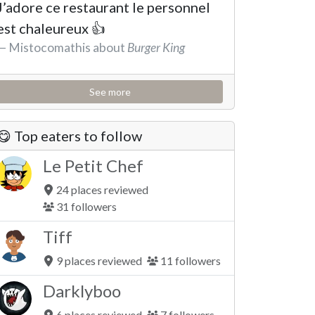
J’adore ce restaurant le personnel
est chaleureux 👍
Mistocomathis about
Burger King
See the review
See more
😋 Top eaters to follow
Le Petit Chef
24 places reviewed
31 followers
Tiff
9 places reviewed
11 followers
Darklyboo
6 places reviewed
7 followers