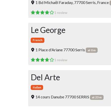
1 Bd Michaēl Faraday, 77700 Serris, France
1 review
Le George
French
1 Place d'Ariane 77700 Serris
at 0 m
1 review
Del Arte
Italian
14 cours Danube 77700 SERRIS
at 23 m