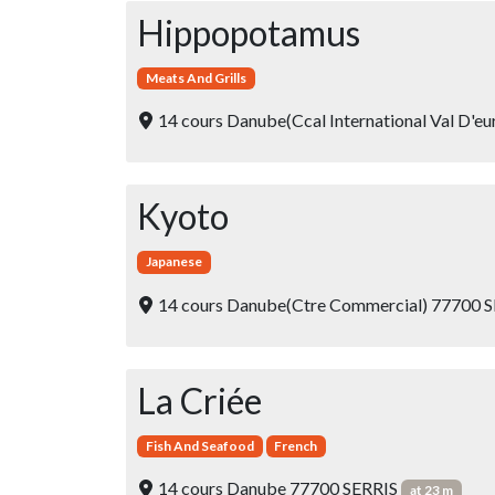
Hippopotamus
Meats And Grills
14 cours Danube(Ccal International Val D'e
Kyoto
Japanese
14 cours Danube(Ctre Commercial) 77700 
La Criée
Fish And Seafood
French
14 cours Danube 77700 SERRIS
at 23 m