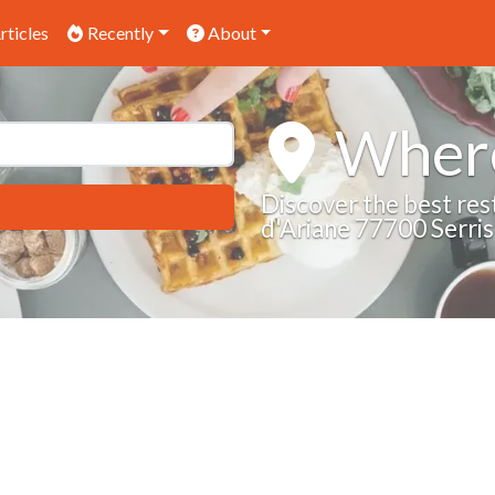
rticles
Recently
About
Where
Discover the best res
d'Ariane 77700 Serris