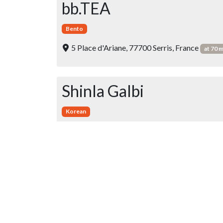
bb.TEA
Bento
5 Place d'Ariane, 77700 Serris, France
at 70 
Shinla Galbi
Korean
7 Place d'Ariane 77700 Serris
at 82 m
Le Comptoir
French
20 Place d'Ariane 77700 Chessy
at 185 m