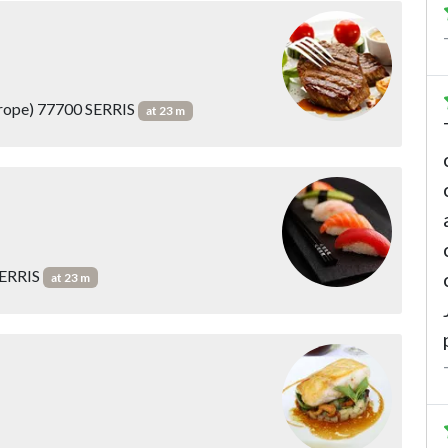
urope) 77700 SERRIS
at 23 m
SERRIS
at 23 m