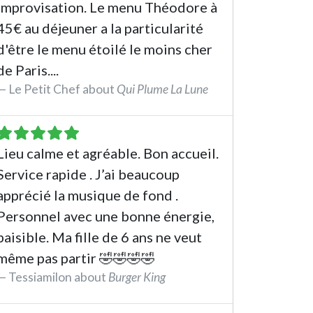
improvisation. Le menu Théodore à
45€ au déjeuner a la particularité
d'être le menu étoilé le moins cher
de Paris....
Le Petit Chef about
Qui Plume La Lune
See the review
Lieu calme et agréable. Bon accueil.
Service rapide . J’ai beaucoup
apprécié la musique de fond .
Personnel avec une bonne énergie,
paisible. Ma fille de 6 ans ne veut
même pas partir 🤣🤣🤣🤣
Tessiamilon about
Burger King
See the review