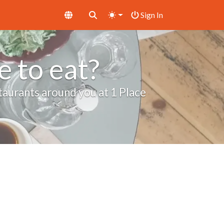
Sign In
 to eat?
taurants around you at 1 Place