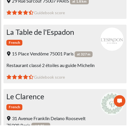
29 Rue Surcouf 75007 PARIS
at 1.8 km
Guidebook score
La Table de l'Espadon
French
15 Place Vendôme 75001 Paris
at 327 m
Restaurant classé 2 étoiles au guide Michelin
Guidebook score
Le Clarence
French
31 Avenue Franklin Delano Roosevelt
75008 Paris
at 1.7 km