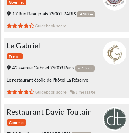
Gourmet
17 Rue Beaujolais 75001 PARIS
at 383 m
Guidebook score
Le Gabriel
French
42 avenue Gabriel 75008 Paris
at 1.5 km
Le restaurant étoilé de l'hôtel La Réserve
Guidebook score
1 message
Restaurant David Toutain
Gourmet