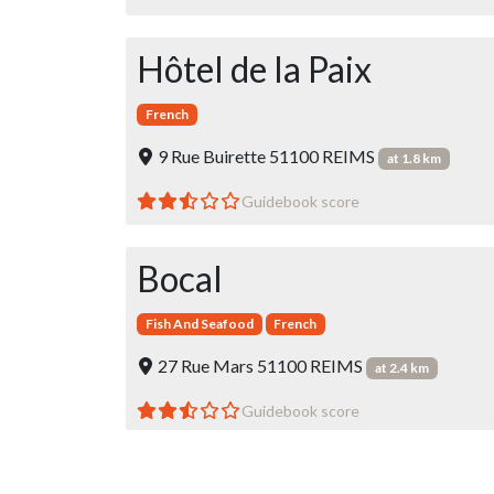
Hôtel de la Paix
French
9 Rue Buirette 51100 REIMS
at 1.8 km
Guidebook score
Bocal
Fish And Seafood
French
27 Rue Mars 51100 REIMS
at 2.4 km
Guidebook score
La Table des Halles