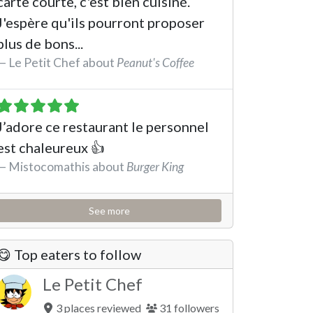
carte courte, c'est bien cuisiné.
J'espère qu'ils pourront proposer
plus de bons...
Le Petit Chef about
Peanut's Coffee
See the review
J’adore ce restaurant le personnel
est chaleureux 👍
Mistocomathis about
Burger King
See the review
See more
😋 Top eaters to follow
Le Petit Chef
3 places reviewed
31 followers