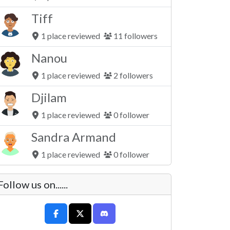
Tiff
1 place reviewed
11 followers
Nanou
1 place reviewed
2 followers
Djilam
1 place reviewed
0 follower
Sandra Armand
1 place reviewed
0 follower
Follow us on......