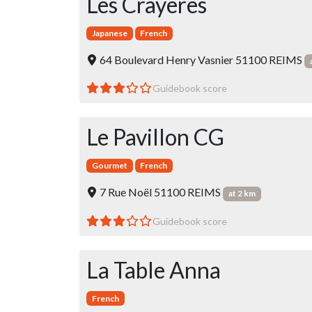
Les Crayères
Japanese
French
64 Boulevard Henry Vasnier 51100 REIMS
Guidebook score
Le Pavillon CG
Gourmet
French
7 Rue Noël 51100 REIMS
at 2 km
Guidebook score
La Table Anna
French