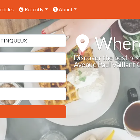
rticles
Recently
About
Where
Discover the best res
Avenue Paul Vaillan