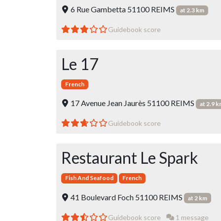
6 Rue Gambetta 51100 REIMS
at 2.3 km
Guidebook score
Le 17
French
17 Avenue Jean Jaurès 51100 REIMS
at 2.9 
Guidebook score
Restaurant Le Spark
Fish And Seafood
French
41 Boulevard Foch 51100 REIMS
at 2 km
Guidebook score
1 message