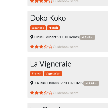
Guidebook score
Doko Koko
Japanese
French
8 rue Colbert 51100 Reims
at 2.4 km
Guidebook score
La Vigneraie
French
Vegetarian
14 Rue Thillois 51100 REIMS
at 1.8 km
Guidebook score