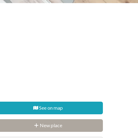
See on map
New place