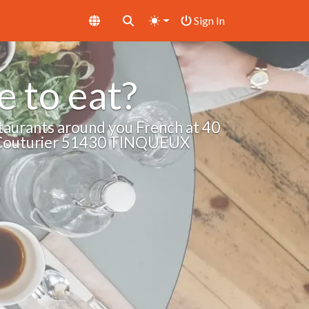
Sign In
 to eat?
taurants around you French at 40
t Couturier 51430 TINQUEUX