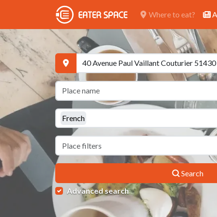
Where to eat?
A
French
Search
Advanced search