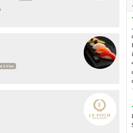
n
at 3.3 km