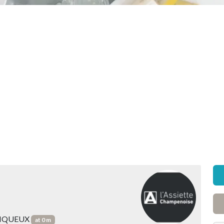
 TINQUEUX
at 0 m