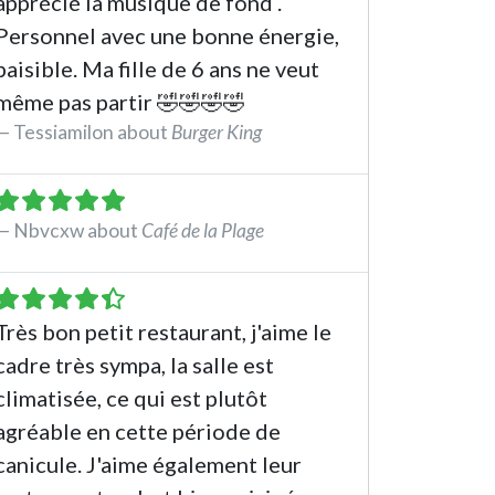
apprécié la musique de fond .
Personnel avec une bonne énergie,
paisible. Ma fille de 6 ans ne veut
même pas partir 🤣🤣🤣🤣
Tessiamilon about
Burger King
See the review
Nbvcxw about
Café de la Plage
See the review
Très bon petit restaurant, j'aime le
cadre très sympa, la salle est
climatisée, ce qui est plutôt
agréable en cette période de
canicule. J'aime également leur