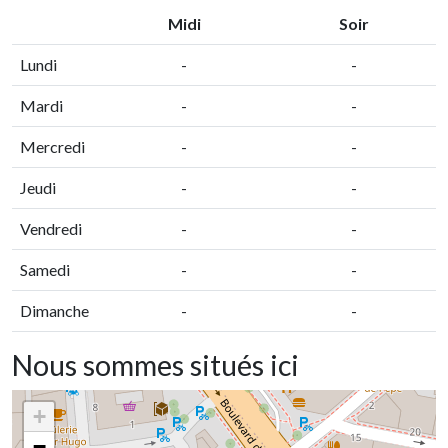
Midi
Soir
Lundi
-
-
Mardi
-
-
Mercredi
-
-
Jeudi
-
-
Vendredi
-
-
Samedi
-
-
Dimanche
-
-
Nous sommes situés ici
+
−