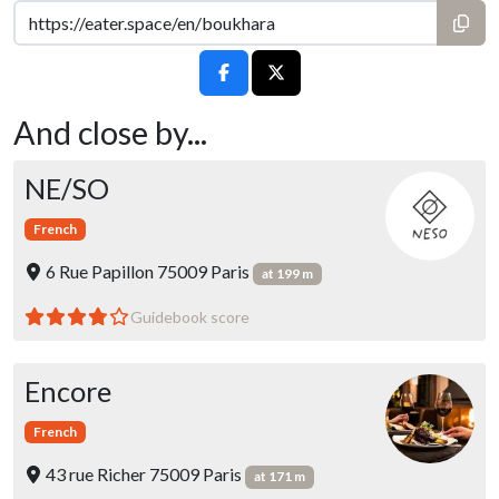
And close by...
NE/SO
French
6 Rue Papillon 75009 Paris
at 199 m
Guidebook score
Encore
French
43 rue Richer 75009 Paris
at 171 m