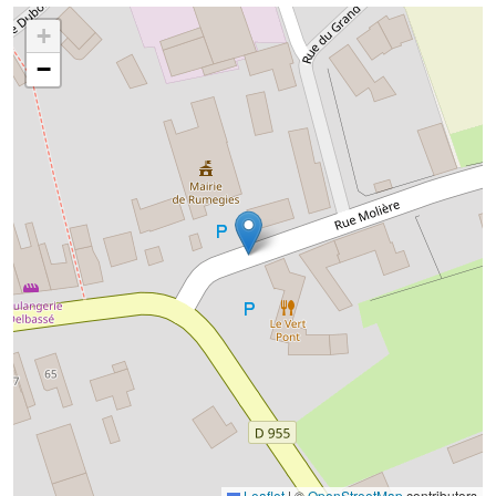
+
−
Leaflet
|
©
OpenStreetMap
contributors