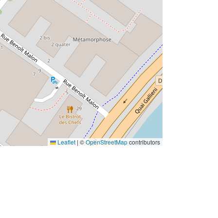
Leaflet
|
©
OpenStreetMap
contributors