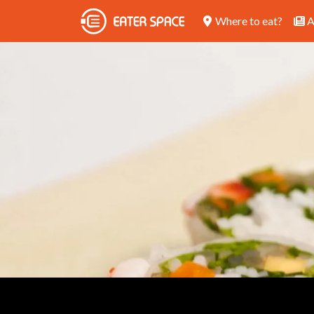
Where to eat?
A