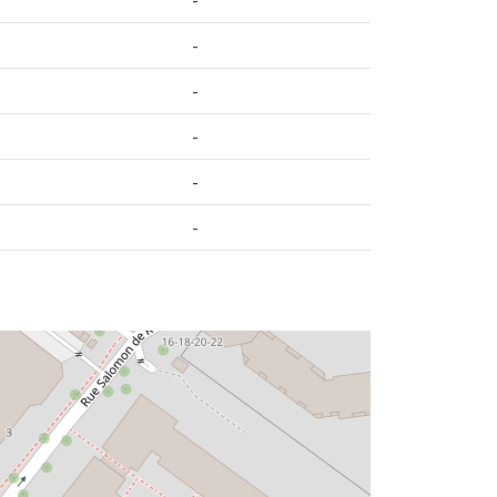
-
-
-
-
-
i