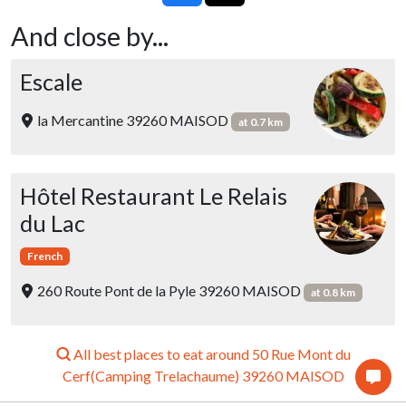
And close by...
Escale
la Mercantine 39260 MAISOD
at 0.7 km
Hôtel Restaurant Le Relais
du Lac
French
260 Route Pont de la Pyle 39260 MAISOD
at 0.8 km
All best places to eat around 50 Rue Mont du
Cerf(Camping Trelachaume) 39260 MAISOD