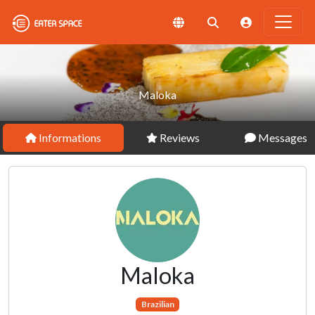
Maloka
Informations
Reviews
Messages
Maloka
Brazilian