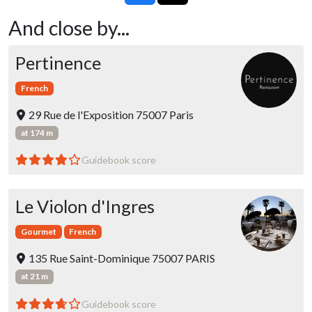
And close by...
Pertinence
French
29 Rue de l'Exposition 75007 Paris
at 174 m
Guidebook score
Le Violon d'Ingres
Gourmet
French
135 Rue Saint-Dominique 75007 PARIS
at 21 m
Guidebook score