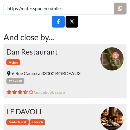
And close by...
Dan Restaurant
Asian
6 Rue Cancera 33000 BORDEAUX
at 127 m
Guidebook score
LE DAVOLI
Sud-Ouest
French