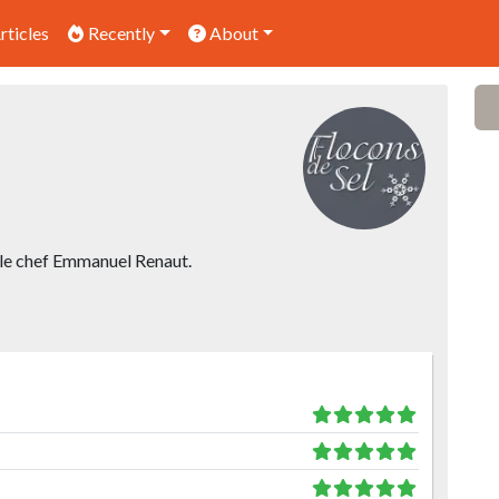
rticles
Recently
About
r le chef Emmanuel Renaut.