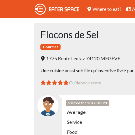
Where to eat?
A
Flocons de Sel
Gourmet
1775 Route Leutaz 74120 MEGÈVE
Une cuisine aussi subtile qu'inventive livré pa
Guidebook score
Visited the 2017-10-23
Average
Service
Food