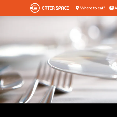
Where to eat?
A