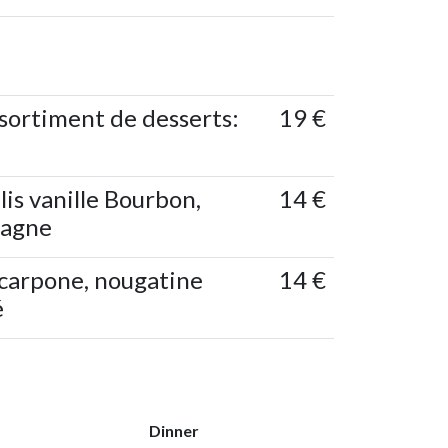
sortiment de desserts:
19 €
lis vanille Bourbon,
14 €
tagne
scarpone, nougatine
14 €
é
Dinner