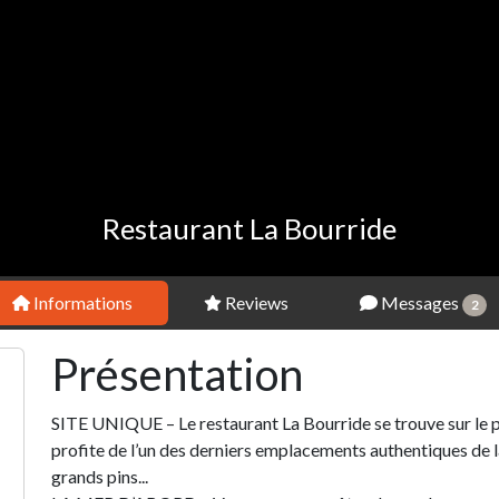
Restaurant La Bourride
Informations
Reviews
Messages
2
Présentation
SITE UNIQUE – Le restaurant La Bourride se trouve sur le p
profite de l’un des derniers emplacements authentiques de la
grands pins...