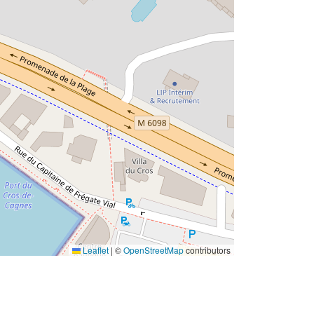
Leaflet
|
©
OpenStreetMap
contributors