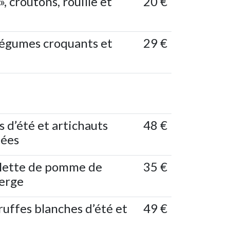
, croûtons, rouille et
20 €
légumes croquants et
29 €
s d’été et artichauts
48 €
hées
galette de pomme de
35 €
ierge
ruffes blanches d’été et
49 €