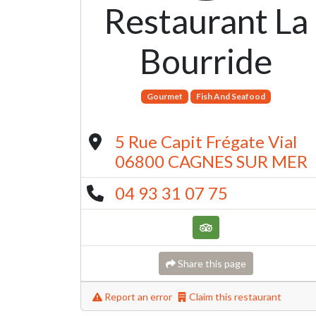
Restaurant La
Bourride
Gourmet
Fish And Seafood
5 Rue Capit Frégate Vial
06800 CAGNES SUR MER
04 93 31 07 75
Share this page
Report an error
Claim this restaurant