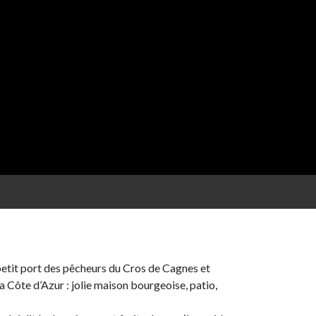
etit port des pêcheurs du Cros de Cagnes et
 Côte d’Azur : jolie maison bourgeoise, patio,