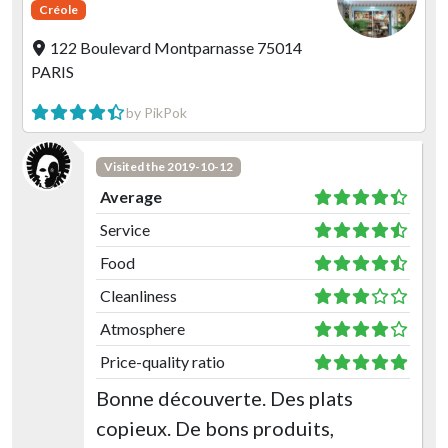
Créole
122 Boulevard Montparnasse 75014
PARIS
by PikPok
Visited the 2019-10-12
Average
Service
Food
Cleanliness
Atmosphere
Price-quality ratio
Bonne découverte. Des plats
copieux. De bons produits,