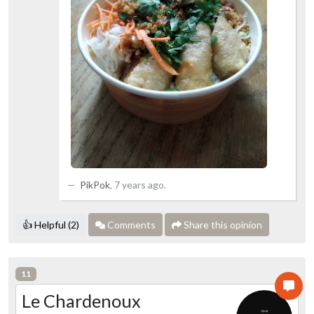
PikPok
,
7 years ago
.
👍 Helpful (2)
Comments
Share this opinion
11
Le Chardenoux