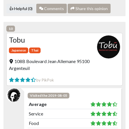
👍 Helpful (0)
Comments
Share this opinion
10
Tobu
Japanese
Thai
108B Boulevard Jean Allemane 95100
Argenteuil
by PikPok
Visited the 2019-08-05
Average
Service
Food