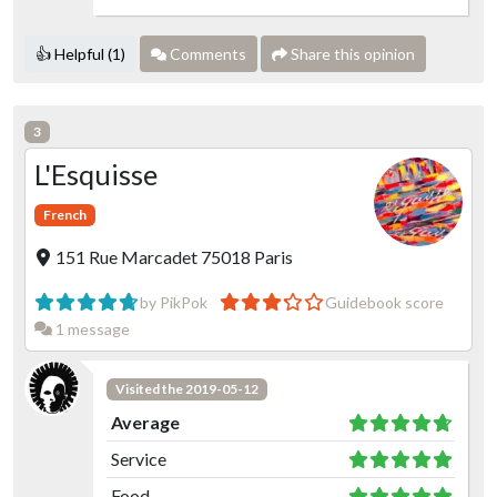
👍 Helpful (1)
Comments
Share this opinion
3
L'Esquisse
French
151 Rue Marcadet 75018 Paris
by PikPok
Guidebook score
1 message
Visited the 2019-05-12
Average
Service
Food