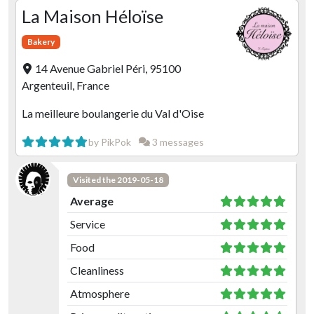
La Maison Héloïse
Bakery
14 Avenue Gabriel Péri, 95100
Argenteuil, France
La meilleure boulangerie du Val d'Oise
by PikPok
3 messages
Visited the 2019-05-18
Average
Service
Food
Cleanliness
Atmosphere