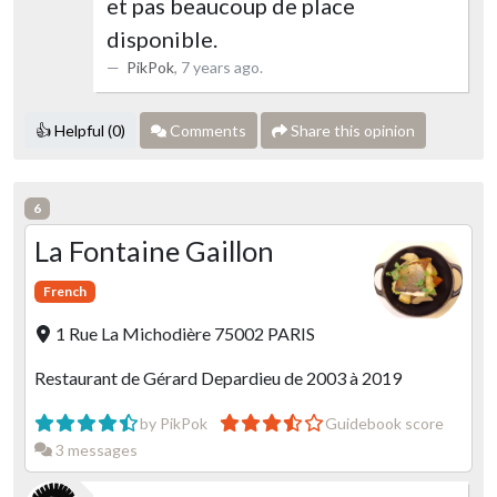
et pas beaucoup de place
disponible.
PikPok
,
7 years ago
.
👍 Helpful (0)
Comments
Share this opinion
6
La Fontaine Gaillon
French
1 Rue La Michodière 75002 PARIS
Restaurant de Gérard Depardieu de 2003 à 2019
by PikPok
Guidebook score
3 messages