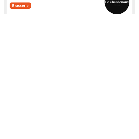
Brasserie
1 Rue Jules Vallés 75011 PARIS
Restaurant de Cyril Lignac
by PikPok
Guidebook score
Visited the 2019-07-20
Average
Service
Food
Cleanliness
Atmosphere
Price-quality ratio
Cyril Lignac est une star du monde