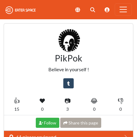
PikPok
Believe in yourself !
👍
❤️
📷
😂
👎
15
0
3
0
0
Follow
Share this page
61 places reviewed