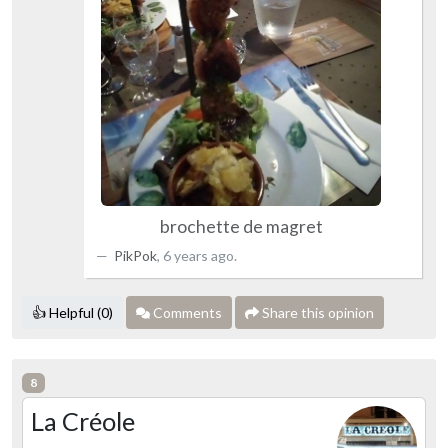
brochette de magret
PikPok
,
6 years ago
.
👍 Helpful (0)
Comments
Share this opinion
8
La Créole