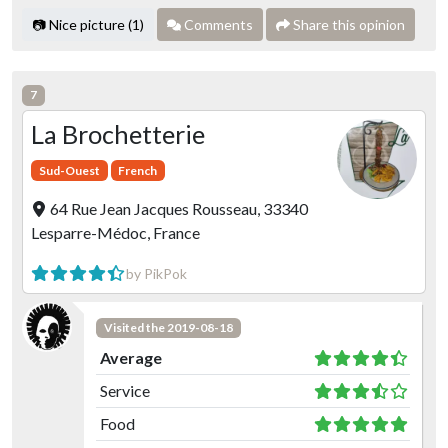
📷 Nice picture (1)
Comments
Share this opinion
7
La Brochetterie
Sud-Ouest
French
64 Rue Jean Jacques Rousseau, 33340
Lesparre-Médoc, France
by PikPok
Visited the 2019-08-18
Average
Service
Food