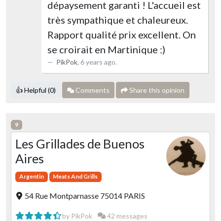
dépaysement garanti ! L'accueil est
très sympathique et chaleureux.
Rapport qualité prix excellent. On
se croirait en Martinique :)
PikPok
,
6 years ago
.
👍 Helpful (0)
Comments
Share this opinion
9
Les Grillades de Buenos
Aires
Argentin
Meats And Grills
54 Rue Montparnasse 75014 PARIS
by PikPok
42 messages