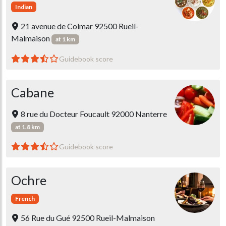
Indian
21 avenue de Colmar 92500 Rueil-
Malmaison
at 1 km
Guidebook score
Cabane
8 rue du Docteur Foucault 92000 Nanterre
at 1.8 km
Guidebook score
Ochre
French
56 Rue du Gué 92500 Rueil-Malmaison