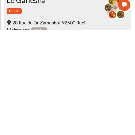
Le Ganesha
Indian
28 Rue du Dr Zamenhof 92500 Rueil-
Malmaison
at 86 m
L ESPERANTO
French
26 Rue Doct Zamenhof 92500 RUEIL
MALMAISON
at 88 m
Le Deux Pièces Cuisine
French
26 Rue du Dr Zamenhof 92500 Rueil-