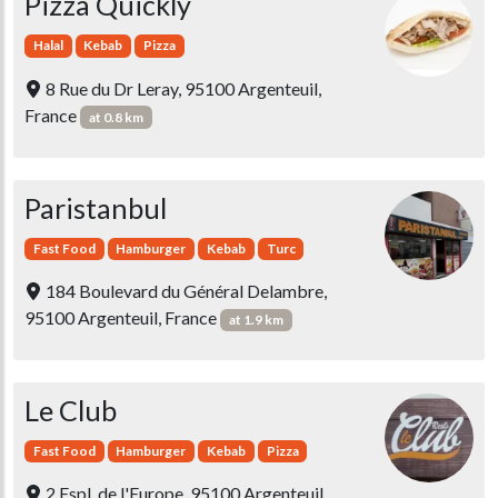
Pizza Quickly
Halal
Kebab
Pizza
8 Rue du Dr Leray, 95100 Argenteuil,
France
at 0.8 km
Paristanbul
Fast Food
Hamburger
Kebab
Turc
184 Boulevard du Général Delambre,
95100 Argenteuil, France
at 1.9 km
Le Club
Fast Food
Hamburger
Kebab
Pizza
2 Espl. de l'Europe, 95100 Argenteuil,