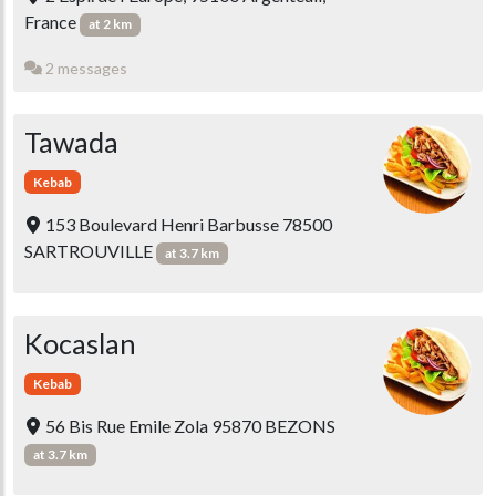
France
at 2 km
2 messages
Tawada
Kebab
153 Boulevard Henri Barbusse 78500
SARTROUVILLE
at 3.7 km
Kocaslan
Kebab
56 Bis Rue Emile Zola 95870 BEZONS
at 3.7 km