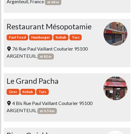
Argenteuil, France
at 68 m
Restaurant Mésopotamie
Fast Food
Hamburger
Kebab
Turc
76 Rue Paul Vaillant Couturier 95100
ARGENTEUIL
at 82 m
Le Grand Pacha
Grec
Kebab
Turc
4 Bis Rue Paul Vaillant Couturier 95100
ARGENTEUIL
at 0.5 km