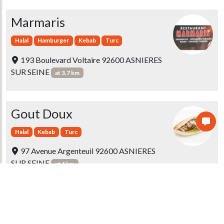
Marmaris
Halal
Hamburger
Kebab
Turc
193 Boulevard Voltaire 92600 ASNIERES
SUR SEINE
at 3.7 km
Gout Doux
Halal
Kebab
Turc
97 Avenue Argenteuil 92600 ASNIERES
SUR SEINE
at 4 km
1 message
Cool Time