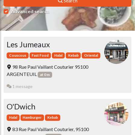
Search
Advanced search
Les Jumeaux
Couscous
Fast Food
Halal
Kebab
Oriental
98 Rue Paul Vaillant Couturier 95100
ARGENTEUIL
at 0 m
1 message
O'Dwich
Halal
Hamburger
Kebab
83 Rue Paul Vaillant Couturier, 95100